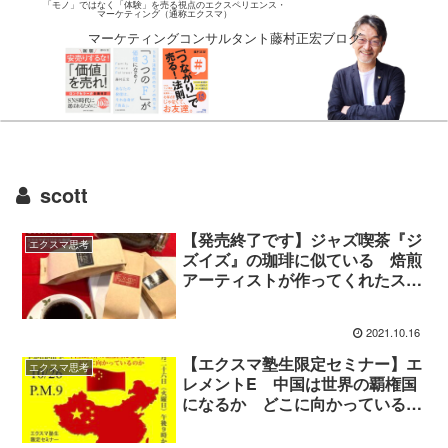
「モノ」ではなく「体験」を売る視点のエクスペリエンス・
マーケティング（通称エクスマ）
マーケティングコンサルタント藤村正宏ブログ
scott
【発売終了です】ジャズ喫茶『ジ
エクスマ思考
ズイズ』の珈琲に似ている 焙煎
アーティストが作ってくれたスコ
ットブレンド
2021.10.16
【エクスマ塾生限定セミナー】エ
エクスマ思考
レメントE 中国は世界の覇権国
になるか どこに向かっているの
か