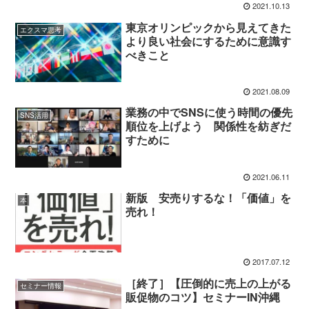
2021.10.13
東京オリンピックから見えてきた
エクスマ思考
より良い社会にするために意識す
べきこと
2021.08.09
業務の中でSNSに使う時間の優先
SNS活用
順位を上げよう 関係性を紡ぎだ
すために
2021.06.11
新版 安売りするな！「価値」を
本
売れ！
2017.07.12
［終了］【圧倒的に売上の上がる
セミナー情報
販促物のコツ】セミナーIN沖縄