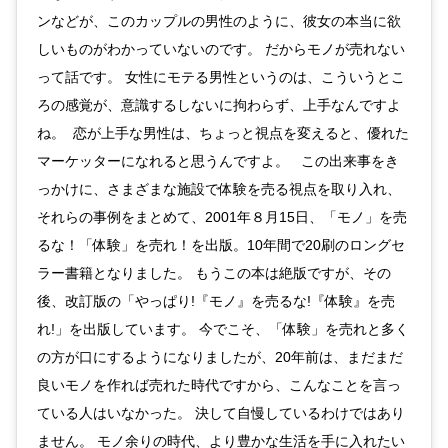
ンなどが、このカップルの男性のように、彼女の本当に欲
しいものがわかっていないのです。 だからモノが売れない
って話です。 女性にモテる男性というのは、こういうとこ
ろの感覚が、意識するしないに拘わらず、上手なんですよ
ね。 恋が上手な男性は、ちょっと視点を変えると、優れた
マーケッターになれると思うんですよ。 この出来事をき
っかけに、さまざまな施設で体験を売る視点を取り入れ、
それらの事例をまとめて、2001年８月15日、「モノ」を売
るな！「体験」を売れ！を出版。10年間で20刷のロングセ
ラー書籍となりました。 もうこの本は絶版ですが、その
後、改訂版の「やっぱり!『モノ』を売るな!『体験』を売
れ!」を出版しています。 今でこそ、「体験」を売れと多く
の方が口にするようになりましたが、20年前は、まだまだ
良いモノを作れば売れた時代ですから、こんなことを言っ
ている人はいなかった。 決して自慢しているわけではあり
ません。 モノ余りの時代、より豊かな生活を手に入れたい