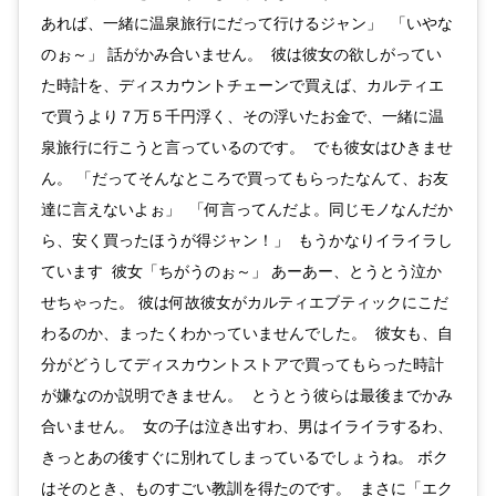
あれば、一緒に温泉旅行にだって行けるジャン」 「いやな
のぉ～」 話がかみ合いません。 彼は彼女の欲しがってい
た時計を、ディスカウントチェーンで買えば、カルティエ
で買うより７万５千円浮く、その浮いたお金で、一緒に温
泉旅行に行こうと言っているのです。 でも彼女はひきませ
ん。 「だってそんなところで買ってもらったなんて、お友
達に言えないよぉ」 「何言ってんだよ。同じモノなんだか
ら、安く買ったほうが得ジャン！」 もうかなりイライラし
ています 彼女「ちがうのぉ～」 あーあー、とうとう泣か
せちゃった。 彼は何故彼女がカルティエブティックにこだ
わるのか、まったくわかっていませんでした。 彼女も、自
分がどうしてディスカウントストアで買ってもらった時計
が嫌なのか説明できません。 とうとう彼らは最後までかみ
合いません。 女の子は泣き出すわ、男はイライラするわ、
きっとあの後すぐに別れてしまっているでしょうね。 ボク
はそのとき、ものすごい教訓を得たのです。 まさに「エク