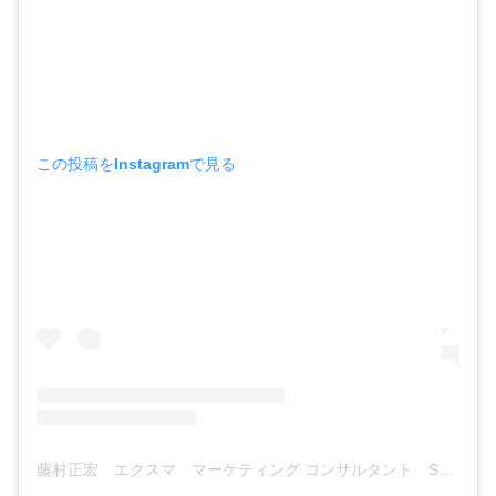
この投稿をInstagramで見る
藤村正宏 エクスマ マーケティング コンサルタント SNSビジネス活用 販促(@exma001)がシェアした投稿