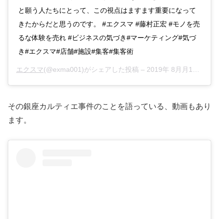
と願う人たちにとって、この視点はますます重要になって
きたからだと思うのです。 #エクスマ #藤村正宏 #モノを売
るな体験を売れ #ビジネスの気づき#マーケティング#気づ
き#エクスマ#店舗#施設#集客#集客術
エクスマ
(@exma001)がシェアした投稿 –
2019年 8月月14日午前4時17分PDT
その銀座カルティエ事件のことを語っている、動画もあり
ます。