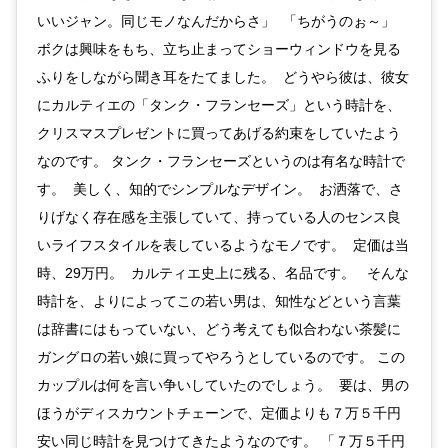
いいジャン。同じモノなんだからさ」 「ちがうのぉ～」
ボクは興味をもち、立ち止まってショーウィンドウを見る
ふりをしながら聞き耳をたてました。 どうやら彼は、彼女
にカルティエの「タンク・フランセーズ」という時計を、
クリスマスプレゼントに買ってあげる約束をしていたよう
なのです。 タンク・フランセーズというのは有名な時計で
す。 美しく、知的でシンプルなデザイン。 お洒落で、さ
りげなく存在感を主張していて、持っている人のセンス良
いライフスタイルを表しているようなモノです。 定価は当
時、29万円。 カルティエ史上に残る、名品です。 そんな
時計を、よりによってこの若い男は、知性などという言葉
は辞書にはもっていない、どう考えても似合わない茶髪に
ガングロの若い娘に買ってやろうとしているのです。 この
カップルは何を言い争いしていたのでしょう。 要は、男の
ほうがディスカウントチェーンで、定価よりも７万５千円
安い同じ時計を見つけてきたようなのです。 「７万５千円