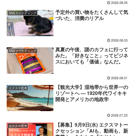
2026.08.05
予定外の買い物をたくさんして気
SNSマーケティング
づいた、消費のリアル
2026.08.03
真夏の午後、謎のカフェに行って
SNSマーケティング
みた。「好きなこと」ってビジネ
スにおいても「価値」なんだ。
2026.08.01
【観光大学】湿地帯から世界一の
エクスマ思考
リゾートへ — 1920年代ワイキキ
開発とアメリカの地政学
2026.07.23
【募集】9月9日(水) エクスマトー
エクスマ思考
クセッション「AIも、動画も、新