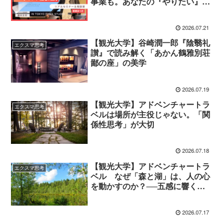
事業も。あなたの『やりたい』を
具体化するエクスマ相談室」
2026.07.21
【観光大学】谷崎潤一郎『陰翳礼
エクスマ思考
讃』で読み解く「あかん鶴雅別荘
鄙の座」の美学
2026.07.19
【観光大学】アドベンチャートラ
エクスマ思考
ベルは場所が主役じゃない。「関
係性思考」が大切
2026.07.18
【観光大学】アドベンチャートラ
エクスマ思考
ベル なぜ「森と湖」は、人の心
を動かすのか？──五感に響く体
験設計
2026.07.17