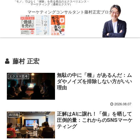
「モノ」ではなく「体験」を売る視点のエクスペリエンス・
マーケティング（通称エクスマ）
マーケティングコンサルタント藤村正宏ブログ
藤村 正宏
無駄の中に「種」があるんだ：ム
エクスマ思考
ダやノイズを排除しない方がいい
理由
2026.08.07
正解はAIに譲れ！「個」を晒して
AI活用
圧倒的量：これからのSNSマーケ
ティング