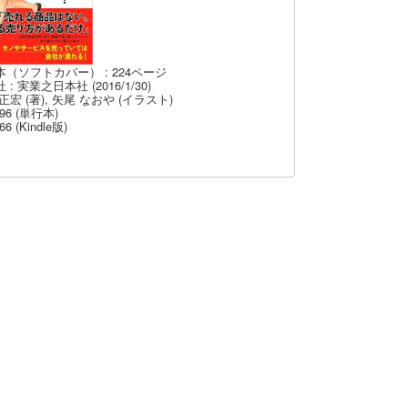
本（ソフトカバー） : 224ページ
 : 実業之日本社 (2016/1/30)
正宏 (著), 矢尾 なおや (イラスト)
96 (単行本)
66 (Kindle版)