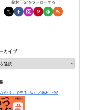
藤村 正宏をフォローする
ーカイブ
書
ながり」で売る! 法則／藤村 正宏