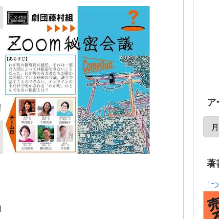
ア
著
「つ
』