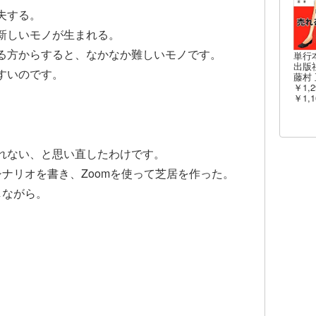
夫する。
新しいモノが生まれる。
る方からすると、なかなか難しいモノです。
単行
出版社
すいのです。
藤村 
￥1,2
￥1,1
れない、と思い直したわけです。
シナリオを書き、Zoomを使って芝居を作った。
しながら。