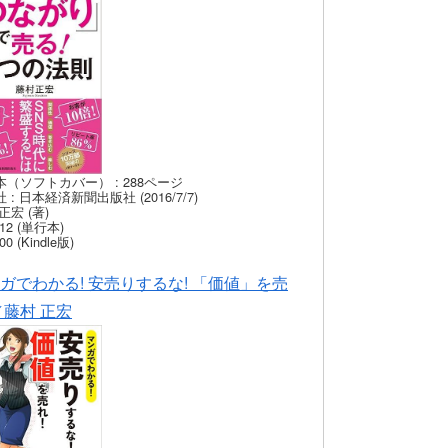
本（ソフトカバー） : 288ページ
 : 日本経済新聞出版社 (2016/7/7)
正宏 (著)
12 (単行本)
00 (Kindle版)
ガでわかる! 安売りするな! 「価値」を売
／藤村 正宏