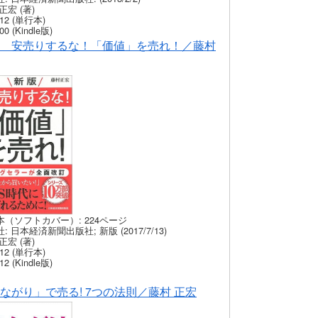
正宏 (著)
12 (単行本)
00 (Kindle版)
 安売りするな！「価値」を売れ！／藤村
本（ソフトカバー）: 224ページ
: 日本経済新聞出版社; 新版 (2017/7/13)
正宏 (著)
12 (単行本)
12 (Kindle版)
ながり」で売る! 7つの法則／藤村 正宏