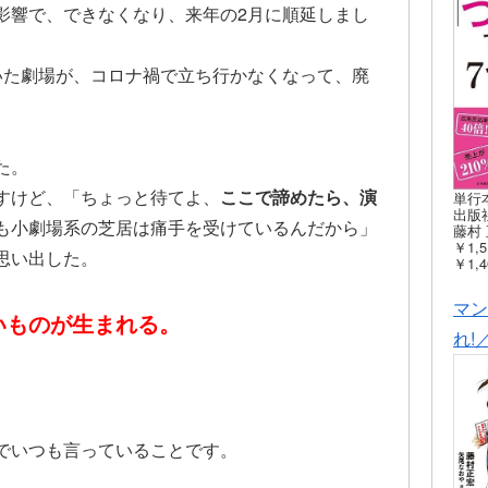
影響で、できなくなり、来年の2月に順延しまし
いた劇場が、コロナ禍で立ち行かなくなって、廃
た。
すけど、「ちょっと待てよ、
ここで諦めたら、演
単行
出版社
も小劇場系の芝居は痛手を受けているんだから」
藤村 
￥1,5
思い出した。
￥1,4
マン
いものが生まれる。
れ!
でいつも言っていることです。