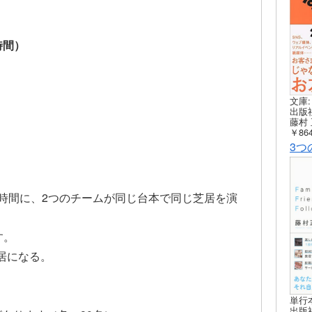
時間）
文庫:
）
出版社
藤村 
￥864
3つ
演時間に、2つのチームが同じ台本で同じ芝居を演
す。
居になる。
単行
出版社