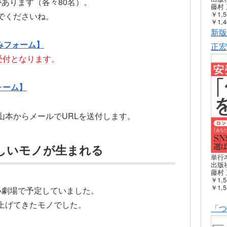
があります（各々80名）。
藤村 
￥1,5
でくださいね。
￥1,4
新版
みフォーム】
正宏
受付となります。
ォーム】
山本からメールでURLを送付します。
しいモノが生まれる
単行
出版社
藤村 
￥1,5
￥1,5
小劇場で予定していました。
上げてきたモノでした。
「つ