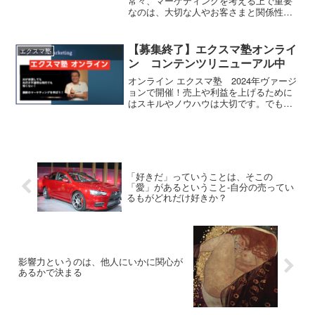
常々、マーケティングを考える上で重要
ュニティも存在していないわけです。そ
なのは、大切な人やお客さまと関係性を
ういう世界って、どんな世界なんだろ
つくっていくことだと伝えてきました。
う。そう考えてみると、現在僕に関わっ
人間は、一人では生きていけませんから
ているみなさんの人生も大きく変わって
ね。つまり、生きることは、コミュニケ
【募集終了】エクスマ塾オンライ
いるかもしれません。それと同じよう
エクスマ塾
ーションそのものとも言える。どんな時
に、あなたという個人がこの世に生まれ
ン コンテンツリニューアル中
も、人との関係性が人生を大きく左右す
てこなかったら、世界は今とは全く違う
るのです。伝え方を磨くことは、人生を
オンライン エクスマ塾 2024年ヴァージ
世界になっているのです。あなたは世界
豊かに生きる上でかかせません。
ョンで開催！売上や利益を上げるために
に影響を与えている。そう考えてみる
はスキルやノウハウは大切です。でもそ
と、個人の影響力ってすごく大きいと思
れだけでは不十分なのです。スキルやノ
いますよね。
ウハウ、それらは木に例えると枝葉で
す。最も大事なのは、地面に隠れて見え
ない根っこの部分。そもそも、どのよう
な物事の捉え方、考え方でビジネスに臨
んでいるのか。心のあり方の方が重要で
「好きだ」っていうことは、そこの
す。2024年107期からは、エクスマ的な
「愛」があるということ‐自分の売ってい
考え方や価値観を含めて、内容をアップ
るもがどれだけ好きか？
デートして開催します。ますます世の中
は予測不能な変化を迎えるでしょう。そ
の変化の波に抗うのではなく、その波に
乗って、いかに面白がれるか？それがこ
の時代を強く生き抜く力なんだと思うの
です。
影響力というのは、他人にいかに関心が
あるかで決まる