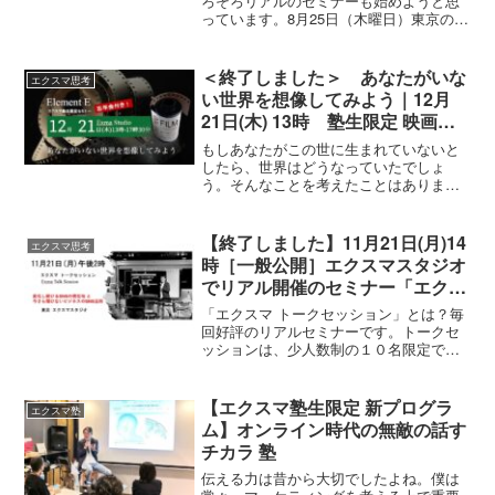
ろそろリアルのセミナーも始めようと思
っています。8月25日（木曜日）東京の多
摩川の左岸にある「エクスマ スタジオ」
でリアルの塾生限定セミナーをやりま
す。とりあえず塾生限定のセミナーです
＜終了しました＞ あなたがいな
エクスマ思考
けど、近々一般の方々...
い世界を想像してみよう｜12月
21日(木) 13時 塾生限定 映画セ
ミナー「エレメントE」忘年会付
もしあなたがこの世に生まれていないと
き！
したら、世界はどうなっていたでしょ
う。そんなことを考えたことはありませ
んか？普通に生活していたら考えること
はありませんよね。でも、ちょっと想像
してみてください。あなたがいない世界
【終了しました】11月21日(月)14
エクスマ思考
を。結婚して子供がいる人は、その子供
時［一般公開］エクスマスタジオ
たちは存在しない。配偶者だって、あな
でリアル開催のセミナー「エクス
たと結婚していないのですから、違う人
マ トークセッション」 藤村正宏
と結婚しているかもしれません。あるい
「エクスマ トークセッション」とは？毎
は一生独身かもしれない。あなたの仕事
に会いに来てくれると嬉しいな
回好評のリアルセミナーです。トークセ
の成果もないし、そこから生まれた物事
ッションは、少人数制の１０名限定で
も一切存在していないのです。会社を経
す。僕のセミナーと、参加者さんとのト
営している人は、その会社もないし、商
ークを楽しみながら、グループコンサル
品やサービスもないし、従業員もいな
のような形式でやります。今回も、どん
【エクスマ塾生限定 新プログラ
い。あなたが縁あって知り合った人も、
エクスマ塾
な質問にもエクスマ的な視...
ム】オンライン時代の無敵の話す
あなたが世の中に影響を与えたことも、
全てが存在しないわけです。僕の場合、
チカラ 塾
当然エクスマも生まれていないし、エク
伝える力は昔から大切でしたよね。僕は
スマ塾もやっていない。エクスマのコミ