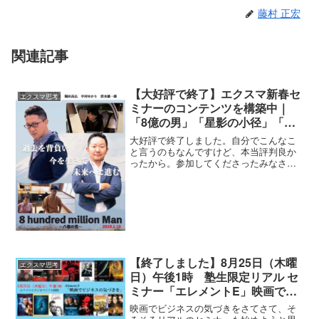
藤村 正宏
関連記事
【大好評で終了】エクスマ新春セ
エクスマ思考
ミナーのコンテンツを構築中｜
「8億の男」「星影の小径」「落
語芝居」
大好評で終了しました。自分でこんなこ
と言うのもなんですけど、本当評判良か
ったから。参加してくださったみなさ
ん、ありがとうございます。 映画と演劇
があるセミナー来週に迫っているエクス
マ新春セミナーのコンテンツを考えてい
ます。 これからの時代は...
【終了しました】8月25日（木曜
エクスマ思考
日）午後1時 塾生限定リアル セ
ミナー「エレメントE」映画でビ
ジネスの気づきを
映画でビジネスの気づきをさてさて、そ