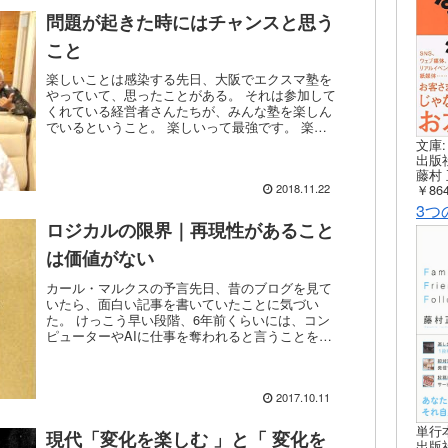
問題が起きた時にはチャンスと思う
こと
楽しいことは感染する先日、大阪でエクスマ塾を
やっていて、思ったことがある。 それは参加して
くれている経営者さんたちが、みんな塾を楽しん
でいるということ。 楽しいって最強です。 楽し
んでいる雰囲気はどんどん伝わります。 まるでウ
文庫:
ィルスのように...
出版社
藤村 
￥864
2018.11.22
3つ
ロジカルの限界｜再現性があること
は価値がない
カール・マルクスの予言先日、昔のブログを見て
いたら、面白い記事を書いていたことに気づい
た。 けっこう早い段階、6年前くらいには、コン
ピューターやAIに仕事を奪われると言うことを発
信していたんだ。 2011年11月13日『カール・マ
ルクスの名...
2017.10.11
単行
現代「変化を楽しむ 」と「 変化を
出版社