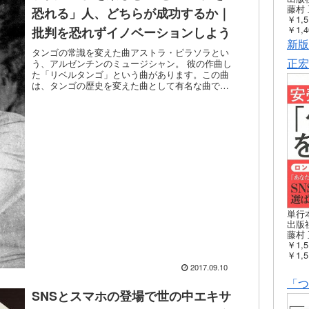
藤村 
恐れる」人、どちらが成功するか｜
￥1,5
￥1,4
批判を恐れずイノベーションしよう
新版
タンゴの常識を変えた曲アストラ・ピラソラとい
正宏
う、アルゼンチンのミュージシャン。 彼の作曲し
た「リベルタンゴ」という曲があります。この曲
は、タンゴの歴史を変えた曲として有名な曲で
す。タンゴというのは、アルゼンチンで生まれた
ダンス。 そのダンス...
単行
出版社
藤村 
￥1,5
￥1,5
2017.09.10
「つ
SNSとスマホの登場で世の中エキサ