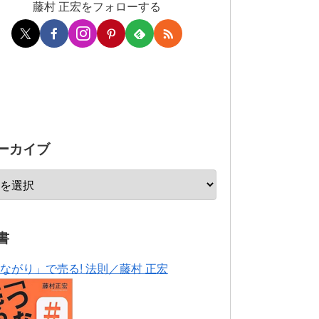
藤村 正宏をフォローする
ーカイブ
書
ながり」で売る! 法則／藤村 正宏