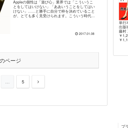
Appleの個性は「遊び心」業界では「こういうこ
とをしてはいけない」「ああいうことをしてはい
けない」……と勝手に自分で枠を決めていること
が、とても多く見受けられます。こういう時代だ
からこそ枠を外さなければいけないと思うんで
単行
す。ボクはマッキン...
出版社
藤村 
2017.01.08
￥1,2
￥1,1
のページ
…
5
プ