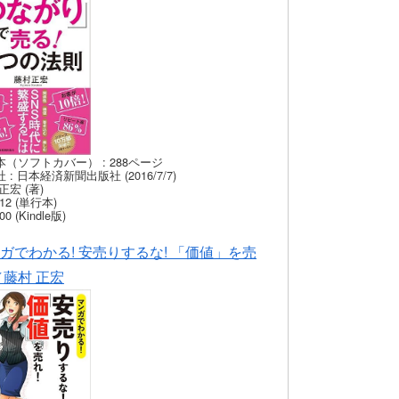
本（ソフトカバー） : 288ページ
 : 日本経済新聞出版社 (2016/7/7)
正宏 (著)
12 (単行本)
00 (Kindle版)
ガでわかる! 安売りするな! 「価値」を売
／藤村 正宏