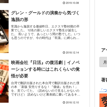
然...
2019.10.08
グレン・グールドの演奏から気づく
逸脱の形
常識から逸脱する価値昨日、エクスマ塾93期の卒
業でした。 12名の新しいエクスマ塾生が誕生し
た。 長いようで、あっという間の塾でした。いつ
も思うのですが、今の時代は「常識」に縛られて
いると、前に進みにくいし、なかなか思う通りに
いきません。 ...
ア
2018.12.14
映画会社『日活』の復活劇｜イノベ
ーションする時にはこれくらいの覚
悟が必要
著
台湾で翻訳出版された本台湾で翻訳出版された僕
の本 「新版 安売りするな！『価値』を売れ！」
「つ
を、見ていてた。（読めないので見るしかないの
ですけど） 読めないけど裏表紙に書いてあるキー
ワードはわかった。 SNS時代の価値は以下の5つ
のキーワー...
2018.12.10