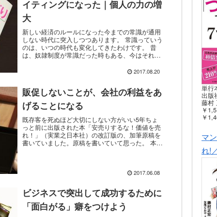
イティングになった｜個人の力の増
大
新しい経済のルールになった今までの常識が通用
しない時代に突入しつつあります。 常識っていう
のは、いつの時代も変化してきたわけです。 昔
は、奴隷制度が常識だった時もある、今はそれは
違いますよね。 それと同じで、常識やルールが同
じということはあ...
2017.08.20
単行
販促しないことが、会社の利益をあ
出版社
藤村 
げることになる
￥1,5
￥1,4
既存客を死ぬほど大切にしない方がいい5年ちょ
っと前に出版された本「安売りするな！価値を売
れ！」（実業之日本社）の改訂版の、加筆原稿を
マン
書いていました。原稿を書いていて思った。 本当
れ!
に5年くらいで世の中が変わったんだ。 そういう
こと。 まるで違...
2017.06.08
ビジネスで突出して成功するために
「面白がる」癖をつけよう