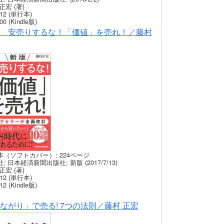
正宏 (著)
12 (単行本)
00 (Kindle版)
 安売りするな！「価値」を売れ！／藤村
本（ソフトカバー）: 224ページ
: 日本経済新聞出版社; 新版 (2017/7/13)
正宏 (著)
12 (単行本)
12 (Kindle版)
ながり」で売る! 7つの法則／藤村 正宏