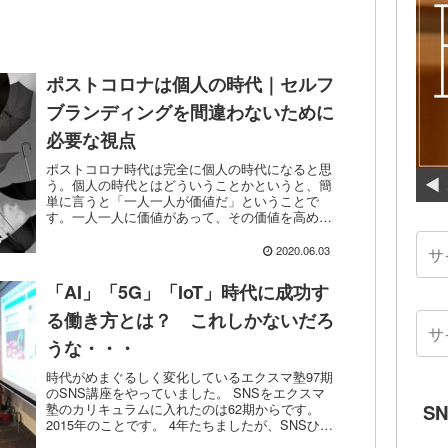
ポストコロナは個人の時代｜セルフ
ブランディングを間違わないために
必要な視点
ポストコロナ時代は完全に個人の時代になると思
う。個人の時代とはどういうことかというと、簡
単に言うと「一人一人が価値だ」ということで
す。一人一人に価値があって、その価値を高めて
いくことが簡単な時代になったということです。
常に何をするにも個人の価値を上げる意識を持つ
2020.06.03
ことが、ポストコロナ時代を生き抜く上で必要な
ことです。
「AI」「5G」「IoT」時代に成功す
る働き方とは？ これしかないだろ
うな・・・
時代がめまぐるしく変化しているエクスマ塾97期
のSNS講座をやっていました。 SNSをエクスマ
塾のカリキュラムに入れたのは62期からです。
S
2015年のことです。 4年たちましたが、SNSひと
つとってみても、様相は随分と変わりました。 当