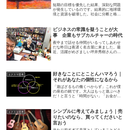
短期の目標を優先した結果、深刻な問題
が発生しているのです。結果的に地球環
境と資源を破壊した。社会に分断と格差
を生じさせた。そんなこんなことを続け
ているうちに。「このまま資本主義がつ
き進んだらさぁ、さすがヤベんじゃね
ビジネスの常識を疑うことが大
エクスマ思考
ー」っていう世の中の風味になってきた
事 企業もサブカルチャーの時代
わけです。この課題を人類はどう解決し
ていくのか？人類は自分たちの欲望によ
夜中まで話せる仲間がいるってしあわせ
って滅亡するのか？この文明的な生活を
だな昨日は夜遅く名古屋に来ました。最
続けていくことは可能なのか？今、まさ
近、活躍がめざましい坪井秀樹さんの基
にそれが問われている。これは大企業だ
地が名古屋駅前にあるので、突然たずね
けじゃなく、中小企業も個人事業主も、
てみました。運よく彼がいて、午後11時
ビジネスに携わっている人、一人一人が
くらいから2時間以上、さまざまな話をし
考えなければならないことなんだと思う
ていました。映画の話...
好きなことにとことんハマろう｜
のです。
エクスマ思考
それがあなたの個性になるから
「遊ばざるもの働くべからず」これが僕
の座右の銘です。大人はもっと遊ぶべき
だ！と言うと「時間がない」「お金がな
い」って遊ばない理由を言う。「遊んで
も仕事に役立たない」「メリットがわか
らない」そんなことを言う人もいる。で
シンプルに考えてみましょう｜売
エクスマ思考
もね、そんな人に限って、SNSで無駄な
りたいのなら、買ってくださいと
時間を過ごしていたり、セクシーお姉さ
言おう
んのTikTokやYouTubeを見て時間を潰し
たりしている。もちろんそれを自分の意
当たり前すぎて見落としていることどう