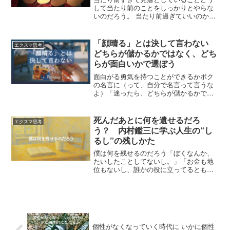
思で、好きでやっているんだったらいい
して当たり前のことをしっかりとやらな
んだけどね。時間がない、時間がないっ
いのだろう。 当たり前過ぎていいのか？
て言っているのに、ダラダラと無駄な時
そう思っているのかもしれない。 時々、
間を過ごしている人の、なんと多いこと
そういう店に出会うことがある。 シンプ
か。「大丈夫？」って聞きたくなる。も
ルに考えて単純化してみる。 売上をあげ
「顔晴る」とは決して言わない
っと自主的に、もっと積極的に、大人は
エクスマ思考
たかったら、商...
どちらが儲かるかではなく、どち
子どものように遊ぶことが大事。
らが面白いかで選ぼう
面白がる勇気を持つことができるかボク
の名言に（って、自分で名言って言うな
よ）「迷ったら、どちらが儲かるかでは
なく、どちらが面白いかで選ぼう」とい
うのがあります。好きか嫌いか、それで
選ぶのが、今までの経験上正解が多いか
死んだあとに何を遺せるだろ
エクスマ思考
ら。それってある意味、非...
う？ 内村鑑三に学ぶ人生の“し
るし”の残しかた
僕は何を残せるのだろう「ぼくなんか、
たいしたことしてないし。」「お金も地
位もないし、誰かの役に立ってるとも思
えない。」そんなふうに、人生を“ちいさ
く”見てしまうことって、ありますよね。
でも、ある日ふと、こんな問いがよぎる
んです。「自分がいなくなったあと、何
かを残せるんだろうか？」
個性がなくなっていく時代に いかに個性