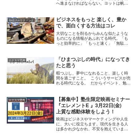
へ進まなければならない。ヨットは帆の
掲げ方で、向かい風でも、力強く前へ進
むことができます。あなたが向かい風の
中で、向かって迷わず行動できるよう
ビジネスをもっと 楽しく、豊か
SNSマーケティング
に、希望を持って未来を構想できるよう
で、面白くする方法はコレ
に。このセミナーが、あなたの力強い
「帆」を作るヒントになることを願って
大切なことを削るからみんな似たような
います。
ものになる情報があふれてる時代。「も
っと効率的に」「もっと速く」「無駄な
く」。そんな言葉が、あたりまえのよう
に飛び交っていますよね。スマホを開け
ば、どんどん流れてくる情報。知りたい
「ひまつぶしの時代」になってき
エクスマ思考
ことがあれば、検索すれば一瞬で答えが
たと思う
出る。動画だって、短くてテンポがいい
ほうが人気。でも、そんなスピードに慣
暇つぶし、夢中になれること、楽しく時
れすぎると、なんだか、大事なものを見
間を過ごすこと。 こういうサービスが売
失ってしまう。
れる時代になる。 だからイベント、勉強
会、コミュニティ活動、ボランティア活
動などは、きっと人気になっていくでし
よう。もしかすると、面白い仕事ってい
【募集中】塾生限定映画セミナー
エクスマ思考
うのも商品になるかもしれません。仕事
『エレメントE 』3月22日(金)
がレジャーになると言うコンセプト。音
上質な感動体験をしよう！
楽好きがDJをやれるというサービス。人
を助けたい人が介護をするというサービ
映画はビジネスやマーケティングや人生
ス。料理好きが飲食店のキッチンで料理
に、大いに役立ちます。現代を生きる人
を作りお客様に提供するというサービ
は多かれ少なかれ、不安を抱えていま
ス。文学好きが編集者をするというサー
す。僕も楽観的に見えるかもしれないけ
ビス。映画好きが映画監督になれるとい