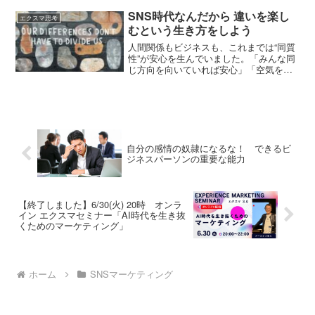
ど、不安が全くないかと言うと、そうで
うサービス。DIY 好きが大工になって家
もない。誰でも不安は持っている。その
SNS時代なんだから 違いを楽し
を建てるというサービス。その仕事をす
エクスマ思考
不安は生きている以上、逃れられないも
むという生き方をしよう
るために、お金を払うってこと。そう考
のです。でもその不安があるから、人は
えると、面白いですよね。
精神的に成長するし、心が豊かになって
人間関係もビジネスも、これまでは“同質
いく。世の中は矛盾だらけ。いろいろと
性”が安心を生んでいました。「みんな同
頭にくることもあるし、不条理だなって
じ方向を向いていれば安心」「空気を読
思うことも多い。ギスギスした、穏やか
むことが美徳」けれど今は、違いこそが
さとは反対の世の中。そんな時代の中、
チームや組織を強くする。視点の異なる
多くの人々の感情が劣化している。環境
人が集まるから、ひとりでは思いつかな
がそうだから、それはしょうがないこと
い発想や新しい体験が生まれるのです。
なのかもしれない。でもそれは怖いこと
違いとは「ノイズ」です。でも、ノイズ
です。視点が狭くなり、大事なことや、
を排除してたら、画一的な、おもしろく
大切な人が見えなくなる。自分のことし
自分の感情の奴隷になるな！ できるビ
ない社会になってしまう。ノイズがあっ
ジネスパーソンの重要な能力
か見えなくなるってこと。もしあなたが
てこを豊かなんだと思う。逆に、ノイズ
自分のことで手一杯だったら、一度立ち
を認め、それをを自分でハーモニーにし
止まり、肩の力を抜いて深呼吸してみま
ていく工夫をすればいい。社会が多様に
しょう。そして感情を揺さぶられる体験
なるということは、いろんな音色が混じ
をすることです。上質な感動体験をたく
【終了しました】6/30(火) 20時 オンラ
り合って、美しい音楽になるということ
イン エクスマセミナー「AI時代を生き抜
さんすることが、今を生きるために必要
です。
くためのマーケティング」
なことだと、断言できます。
ホーム
SNSマーケティング