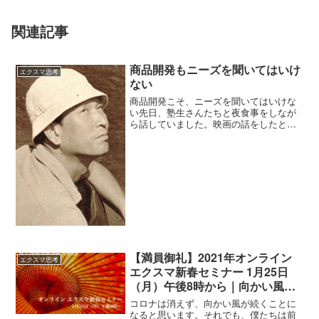
関連記事
商品開発もニーズを聞いてはいけ
エクスマ思考
ない
商品開発こそ、ニーズを聞いてはいけな
い先日、塾生さんたちと夜食事をしなが
ら話していました。映画の話をしたとき
に、黒澤明監督の「天国と地獄」って映
画の話題になった。ボクは個人的に、こ
の映画が黒澤監督の最高傑作のひとつだ
と思っています。学生の時...
【満員御礼】2021年オンライン
エクスマ思考
エクスマ新春セミナー 1月25日
（月）午後8時から｜向かい風で
も前へ進める帆を掲げよう
コロナは消えず、向かい風が続くことに
なると思います。それでも、僕たちは前