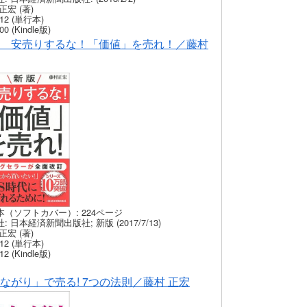
正宏 (著)
12 (単行本)
00 (Kindle版)
 安売りするな！「価値」を売れ！／藤村
本（ソフトカバー）: 224ページ
: 日本経済新聞出版社; 新版 (2017/7/13)
正宏 (著)
12 (単行本)
12 (Kindle版)
ながり」で売る! 7つの法則／藤村 正宏