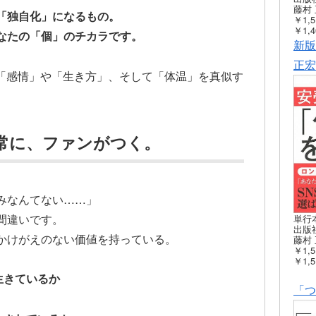
藤村 
「独自化」になるもの。
￥1,5
￥1,4
なたの「個」のチカラです。
新版
正宏
の「感情」や「生き方」、そして「体温」を真似す
常に、ファンがつく。
みなんてない……」
間違いです。
単行
出版社
かけがえのない価値を持っている。
藤村 
￥1,5
￥1,5
生きているか
「つ