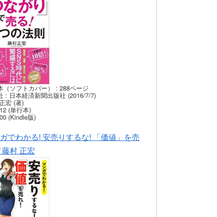
本（ソフトカバー） : 288ページ
 : 日本経済新聞出版社 (2016/7/7)
正宏 (著)
12 (単行本)
00 (Kindle版)
ガでわかる! 安売りするな! 「価値」を売
／藤村 正宏