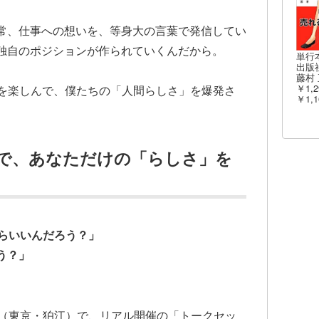
常、仕事への想いを、等身大の言葉で発信してい
独自のポジションが作られていくんだから。
単行
出版社
藤村 
￥1,2
Sを楽しんで、僕たちの「人間らしさ」を爆発さ
￥1,1
オで、あなただけの「らしさ」を
たらいいんだろう？」
う？」
オ（東京・狛江）で、リアル開催の「トークセッ