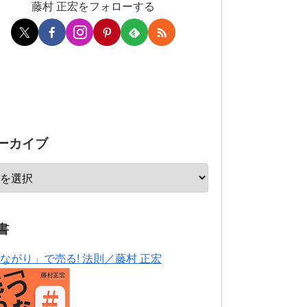
藤村 正宏をフォローする
ーカイブ
書
ながり」で売る! 法則／藤村 正宏