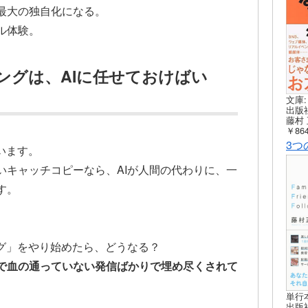
最大の独自化になる。
ル体験。
ングは、AIに任せておけばい
文庫:
出版社
藤村 
￥864
3つ
います。
いキャッチコピーなら、AIが人間の代わりに、一
す。
ング」をやり始めたら、どうなる？
で血の通っていない発信ばかりで埋め尽くされて
単行
出版社