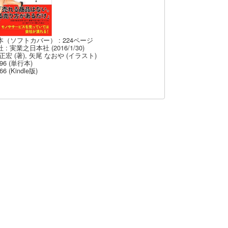
本（ソフトカバー） : 224ページ
 : 実業之日本社 (2016/1/30)
正宏 (著), 矢尾 なおや (イラスト)
96 (単行本)
66 (Kindle版)