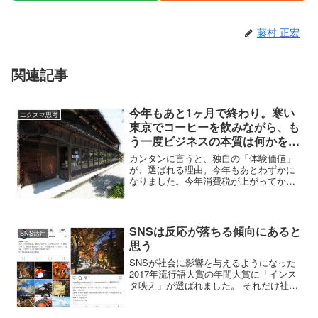
藤村 正宏
関連記事
今年もあと1ヶ月で終わり。寒い
エクスマ思考
東京でコーヒーを飲みながら、も
う一度ビジネスの本質は何かを考
えてみた。
カンタンに言うと、独自の「体験価値」
が、選ばれる理由。今年もあとわずかに
なりました。今年消費税が上がってか
ら、消費の減速がなかなか回復しないっ
てこと、よく聞きます。やっぱり、安く
しなければ売れない。高いものは売れな
い。お客さまは安いものを欲...
SNSは反応が落ちる傾向にあると
SNS活用
思う
SNSが社会に影響を与えるようになった
2017年流行語大賞の年間大賞に「インス
タ映え」が選ばれました。 それだけ社会
に、影響を、与えているという事の、証
明になつたわけです。多くの人たちが