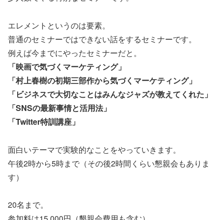
エレメントというのは要素。
普通のセミナーではできない話をするセミナーです。
例えば今までにやったセミナーだと。
「映画で気づくマーケティング」
「村上春樹の初期三部作から気づくマーケティング」
「ビジネスで大切なことはみんなジャズが教えてくれた」
「
SNS
の最新事情と活用法」
「
Twitter
特訓講座」
面白いテーマで実験的なことをやっていきます。
午後
2
時から
5
時まで（その後2時間くらい懇親会もありま
す）
20
名まで。
参加料は
15
,
000
円（懇親会費用も含む）