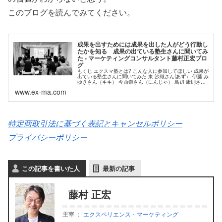
このブログを読んでみてください。
成果を出すためには成果を出した人がどう行動し
たかを知る 成果の出ている塾生さんに聞いてみ
た - マーケティングコンサルタント藤村正宏ブロ
グ
もくじ エクスマ塾とは? こんな人に参加してほしい 成果が
出ている塾生さんに聞いてみた 東 沙織さん(あず） 伊藤 み
ゆきさん（キキ） 今西崇さん（にんじゃ） 鳥辺 康則さん
（トリちゃん） 金岡 潤さん(かねやん） 横山
www.ex-ma.com
特定商取引法に基づく表記とキャンセルポリシー
プライバシーポリシー
この記事を書いた人
最新の記事
藤村 正宏
主宰
：
エクスペリエンス・マーケティング