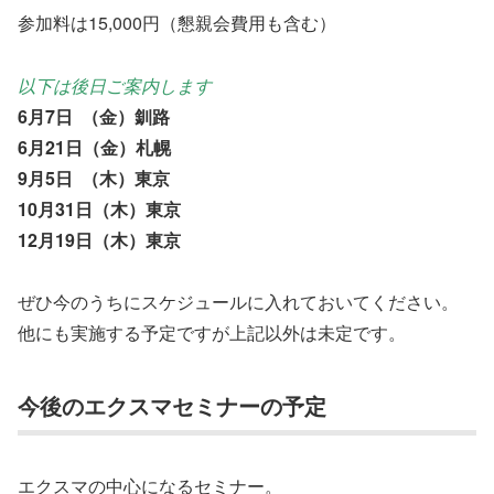
参加料は
15
,
000
円（懇親会費用も含む）
以下は後日ご案内します
6
月
7
日 （金）釧路
6
月
21
日（金）札幌
9
月
5
日 （木）東京
10
月
31
日（木）東京
12
月
19
日（木）東京
ぜひ今のうちにスケジュールに入れておいてください。
他にも実施する予定ですが上記以外は未定です。
今後のエクスマセミナーの予定
エクスマの中心になるセミナー。