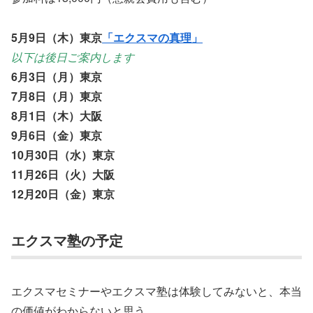
5
月
9
日（木）東京
「エクスマの真理」
以下は後日ご案内します
6
月
3
日（月）東京
7
月
8
日（月）東京
8
月
1
日（木）大阪
9
月
6
日（金）東京
10
月
30
日（水）東京
11
月
26
日（火）大阪
12
月
20
日（金）東京
エクスマ塾の予定
エクスマセミナーやエクスマ塾は体験してみないと、本当
の価値がわからないと思う。