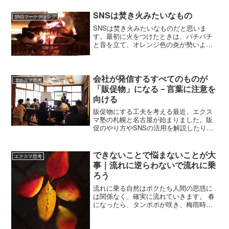
SNSを使って、自分の日常を、発信して
いるわけです。 ...
SNSは焚き火みたいなもの
SNSマーケティング
SNSは焚き火みたいなものだと思いま
す。最初に火をつけたときは、パチパチ
と音を立て、オレンジ色の炎が勢いよく
立ち上がります。見ている人は「おっ」
と足を止め、その温かさに近寄ってきま
す。でも、どんなにきれいな炎でも、放
っておけばあっという間に小さくなり、
会社が発信するすべてのものが
エクスマ思考
やがて灰だけが残ります。人との関係性
「販促物」になる－言葉に注意を
も同じです。一度つながったからといっ
向ける
て、何もせずにいると、その温もりは少
しずつ失われていきます。
販促物にする工夫を考える最近、エクス
マ塾の札幌と名古屋が始まりました。販
促のやり方やSNSの活用を解説したりし
ます。販促物に必ず存在するのが、「言
葉」です。ちょっとあなたの会社の販促
物を見てください。言葉がないものって
できないことで悩まないことが大
エクスマ思考
ないはずです。新聞広告...
事｜流れに逆らわないで流れに乗
ろう
流れに乗る自然はボクたち人間の思惑に
は関係なく、確実に流れていきます。 春
になったら、タンポポが咲き、梅雨時期
には雨が降ります。 夏になったら、ひま
わりが咲き、秋には木々が紅葉する。流
に逆らわず、流れに流されず、流れに乗