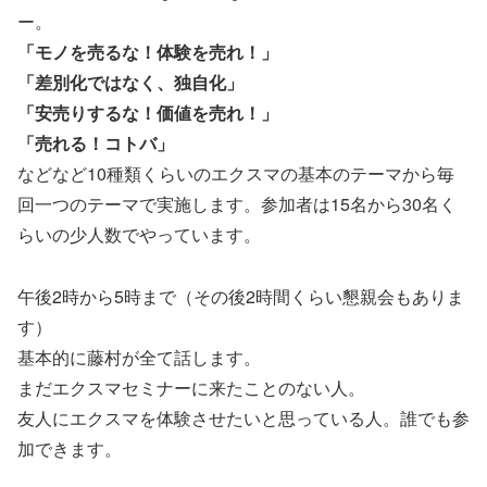
ー。
「モノを売るな！体験を売れ！」
「差別化ではなく、独自化」
「安売りするな！価値を売れ！」
「売れる！コトバ」
などなど
10
種類くらいのエクスマの基本のテーマから毎
回一つのテーマで実施します。参加者は
15
名から
30
名く
らいの少人数でやっています。
午後
2
時から
5
時まで（その後2時間くらい懇親会もありま
す）
基本的に藤村が全て話します。
まだエクスマセミナーに来たことのない人。
友人にエクスマを体験させたいと思っている人。誰でも参
加できます。