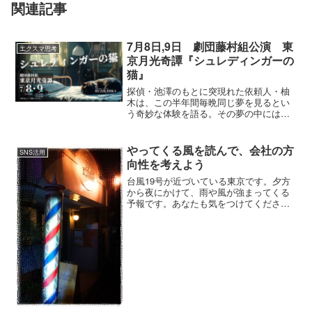
関連記事
7月8日,9日 劇団藤村組公演 東
エクスマ思考
京月光奇譚『シュレディンガーの
猫』
探偵・池澤のもとに突現れた依頼人・柚
木は、この半年間毎晩同じ夢を見るとい
う奇妙な体験を語る。その夢の中には、
青い海と白い砂浜、そして人々が生活す
る光景が広がっていた。ある日、信号待
ちをしていた柚木はそばにあった骨董店
やってくる風を読んで、会社の方
SNS活用
のショウ・ウィンドウでその夢と全く同
向性を考えよう
じ風景が写った写真立てを発見し、衝撃
を受ける。その写真に導かれるように、
台風19号が近づいている東京です。夕方
池澤と柚木は「夢」と「現実」の境界を
から夜にかけて、雨や風が強まってくる
探る旅へと踏み出していく。
予報です。あなたも気をつけてください
ね。今の時代、価格競争はしてはいけな
いあなたの会社やあなた個人が好むと好
まざるとにかかわらず、未来に足を踏み
入れてしまっています。...