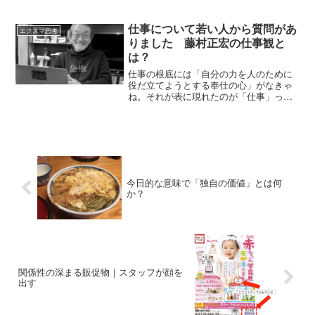
が大事な時代になった。 経営者やビジ
ネスパーソンは感性や美意識が大事。 以
前はロジカル（論理的）なことがビジネ
仕事について若い人から質問があ
エクスマ思考
スの世界...
りました 藤村正宏の仕事観と
は？
仕事の根底には「自分の力を人のために
役だ立てようとする奉仕の心」がなきゃ
ね。それが表に現れたのが「仕事」って
こと。お金を稼ぐことだけが仕事ではあ
りません。それは仕事の一部の側面で
す。家族のために料理を作ることも地域
のためにゴミ拾いをすることも学生さん
が友人の力になることもすべて「仕事」
なのです。生きているってことは、何ら
かの仕事をしているってこと。「もっと
今日的な意味で「独自の価値」とは何
お金を稼ぎたい」「もっと認められた
か？
い」「仕事しなきゃ食べていけない」そ
ういう思いで働いても、それは本来の意
味で仕事をしていることにはならないの
です。自分の力を人のために役立てるこ
とこれが僕の仕事観です。
関係性の深まる販促物｜スタッフが顔を
出す