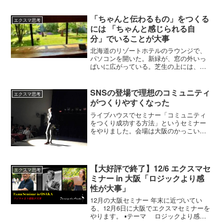
「ちゃんと伝わるもの」をつくる
エクスマ思考
には 「ちゃんと感じられる自
分」でいることが大事
北海道のリゾートホテルのラウンジで、
パソコンを開いた。新緑が、窓の外いっ
ぱいに広がっている。芝生の上には、芝
桜のピンクがにじむように咲いていて、
その向こうには、やわらかな光をまとっ
た森。仕事をしに来たんだけど、この空
SNSの登場で理想のコミュニティ
エクスマ思考
間は、なんだか「働く」って言葉とは少
がつくりやすくなった
しちがう。香り高いコーヒーが、そっと
湯気をたてている。静かに流れるBGM
ライブハウスでセミナー「コミュニティ
が、頭の中の雑音をすっと拭ってくれ
をつくり成功する方法」というセミナー
る。スタッフさんの立ち振る舞いにも、
をやりました。会場は大阪のかっこいい
無理がない。すべてが、ちょうどいい距
ライブハウス「フラミンゴ・ジ・アルー
離感で、そこにある。人間って、環境に
シャ」。一度、10年くらい前にセミナー
すごく影響されると思う。いつものデス
をやったことがありました。音響も照明
クだと進まないことも、ここだとするす
もよくて、2階にも席が...
【大好評で終了】12/6 エクスマセ
ると言葉が出てくる。頭の中の引き出し
エクスマ思考
ミナー in 大阪「ロジックより感
が、ひとつずつやわらかく開いていく感
じ。「ちゃんと伝わるもの」をつくるに
性が大事」
は、「ちゃんと感じられる自分」でいる
12月の大阪セミナー 年末に近づいてい
ことが大事なんだな。
る、12月6日に大阪でエクスマセミナーを
やります。 ▪️テーマ ロジックより感性