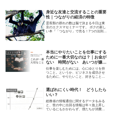
会社もあります。また、今年一年のスタ
ート、がんばりましょう。今日はやっぱ
り「箱根駅伝」のことを...
身近な友達と交流することの重要
SNS活用
性｜つながりの経済の特徴
霊長類の群れの数は脳で決まる今日は東
京のエクスマセミナーです。 ボクの新し
い本『「つながり」で売る！7つの法則』
の出版セミナーです。 その中で話そうか
なって、思っていることを少し書きま
す。（話すかどうかは、まだ決定ではあ
りませんが）以前『Ｎ...
本当にやりたいことを仕事にする
エクスマ思考
ために一番大切なのは？｜お金が
ない 時間がない あいつが嫌い
だ そう言ってない？
仕事を楽しむためには、心にゆとりを持
つこと。というか、ビジネスを成功させ
るために、やりたいこと、好きなことを
仕事にするためにもとても大事。ゆとり
がないってことは、心が不自由になって
いる可能性がある。それだと、しあわせ
選ばれにくい時代！ どうしたら
SNS活用
とはいえないでしょ。ストレスや不安や
いい？
焦燥などで、ゆとりがないと、精神の健
康が損なわれていきます。心が健康でな
総務省の情報通信に関するデータをみる
いと、体も健康でなくなる。緊張したり
と、世の中に出回る情報は年々急上昇し
すると、胃が痛くなったり、お腹を壊し
ているにもかかわらず、僕たちが消費で
たりした経験がある人も多いと思いま
きる情報量は変わっていない。情報量は