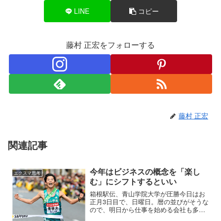
LINE
コピー
藤村 正宏をフォローする
藤村 正宏
関連記事
今年はビジネスの概念を「楽し
エクスマ思考
む」にシフトするといい
箱根駅伝、青山学院大学が圧勝今日はお
正月3日目で、日曜日。暦の並びがそうな
ので、明日から仕事を始める会社も多い
ですよね。今日でお休みが終わりという