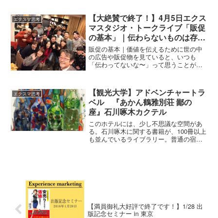
す。これは心と身体が連動している証拠
増える一方なのに、一人の人が得られる
です。いつもイライラ、カリカリ、して
情報には限りがあるということです。ビ
【大絶賛で終了！】4月5日エクス
エクスマ思考
いたり。愚痴や泣き言、不平不満を抱え
ジネスで考えると、ますます選ばれにく
マスタジオ・トークライブ「販促
ている。そうすると必ず身体にも影響が
くなっていくということ。この視点はと
の基本」｜伝わらないものは存在
出てきます。怖いですよね。だからゆと
ても重要です！
りが大切なのです。あなたにとって理想
しない
販促の基本｜価値を伝えるために世の中
の姿、どうなりたいか、どう生きたい
の広告や販促物を見ていると、いつも
か。それをみつめて行動していく上で、
「伝わってないな〜」って思うことがし
だいたいネックになることは環境お金時
ばしば。 「もっとこうしたらいいのに」
間人間関係いつの時代も人間の悩みは一
「ここでちゃんと情報を出した方がいい
緒です。
のに」「メニューだけ書いても、その料
【観光大学】アドベンチャートラ
エクスマ思考
理はあなたのところじゃな...
ベル 『あかん鶴雅別荘 鄙の
座』石川啄木カクテル
このホテルには、少し不思議な空間があ
る。石川啄木に関する書籍が、100冊以上
も並んでいるライブラリー。普通の宿泊
施設では、まず見ない光景。なんとなく
手に取る。ページをめくる。そこにある
のは、成功者の言葉じゃない。むしろ、
うまくいかない、揺れている、整ってい
ないそんな、生々しい人間の記録。
【満員御礼大好評で終了です！】1/28 出
版記念セミナー in 東京