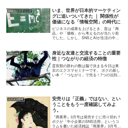
いない...
いま、世界が日本的マーケティン
SNSマーケティング
グに追いついてきた ｜ 関係性が
価値になる「情報空間」の時代に
ビジネスの成果を上げるとき、昔は「商
品」や「価格」から考えるのが当たり前
でした。しかし、SNSとAIが生活の中心
になった今、最初に考えるべきは 「お客
様との関係性」 です。これはもう、綺麗
ごとではありません。関係性の深さが、
身近な友達と交流することの重要
SNS活用
そのまま売上に直結する時代がきたとい
性｜つながりの経済の特徴
うこと。
霊長類の群れの数は脳で決まる今日は東
京のエクスマセミナーです。 ボクの新し
い本『「つながり」で売る！7つの法則』
の出版セミナーです。 その中で話そうか
なって、思っていることを少し書きま
す。（話すかどうかは、まだ決定ではあ
りませんが）以前『Ｎ...
安売りは「正義」ではない、とい
エクスマ思考
うことをもう一度確認してみよ
う。
『商業界』3月号は発売すぐに売り切れ？
ボクが「中小企業のSNS活用」というコ
ラムを書いた経済雑誌『商業界』3月号が