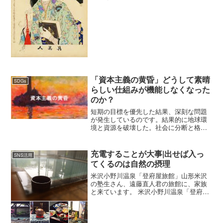
なかなか入手困難になっているみたいで
す。Facebookで紹介したら、Amazonで
即日在庫切れになった。本当にソーシャ
ルメデ...
「資本主義の黄昏」どうして素晴
SDGs
らしい仕組みが機能しなくなった
のか？
短期の目標を優先した結果、深刻な問題
が発生しているのです。結果的に地球環
境と資源を破壊した。社会に分断と格差
を生じさせた。そんなこんなことを続け
ているうちに。「このまま資本主義がつ
き進んだらさぁ、さすがヤベんじゃね
充電することが大事|出せば入っ
SNS活用
ー」っていう世の中の風味になってきた
てくるのは自然の摂理
わけです。この課題を人類はどう解決し
ていくのか？人類は自分たちの欲望によ
米沢小野川温泉「登府屋旅館」山形米沢
って滅亡するのか？この文明的な生活を
の塾生さん、遠藤直人君の旅館に、家族
続けていくことは可能なのか？今、まさ
と来ています。 米沢小野川温泉「登府屋
にそれが問われている。これは大企業だ
旅館」温泉の泉質が抜群です。おまけに
けじゃなく、中小企業も個人事業主も、
この旅館はすべてがバリアフリー。ウチ
ビジネスに携わっている人、一人一人が
の長女が車椅子なので、安心です。もち
考えなければならないことなんだと思う