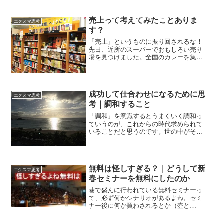
て、世の中が混沌としていた２０世紀
ことになる。たとえそれで離れていく人
末。その頃から言っていることです。こ
たちがいたとしてもです。
れからは、組織や会社ではなく「個人の
売上って考えてみたことありま
エクスマ思考
時代」になるってこと。どう...
す？
「売上」というものに振り回されるな！
先日、近所のスーパーでおもしろい売り
場を見つけました。全国のカレーを集
め、それを本棚に並べている。『カレー
なる本棚』へようこそ！北野エースとい
うちょっと高級スーパーです。おもしろ
い展開だなって思った。「へ...
成功して仕合わせになるために思
エクスマ思考
考｜調和すること
「調和」を意識するとうまくいく調和っ
ていうのが、これからの時代求められて
いることだと思うのです。世の中がそう
なっていってる。だから、生き方も仕事
も調和を意識すると、自然にうまく流れ
るようになる。成功するってことです。
調和を意識してみましょう...
無料は怪しすぎる？｜どうして新
エクスマ思考
春セミナーを無料にしたのか
巷で盛んに行われている無料セミナーっ
て、必ず何かシナリオがあるよね。セミ
ナー後に何か買わされるとか（壺と
か？）、LINEやオンラインサロンに無理