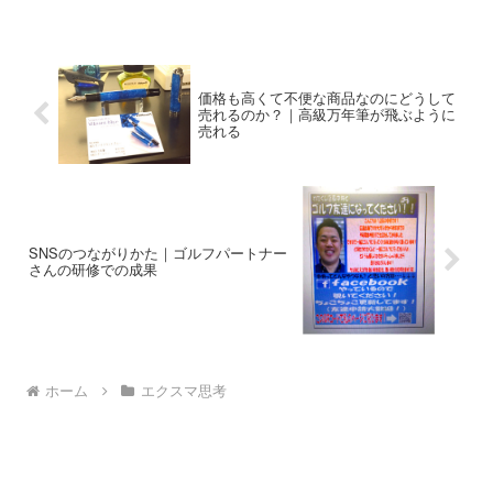
やり登録ささせられるとか、個別相談に
勧誘されるとか、高額の情報商材を売り
つけられるとか。そんな無料セミナーと
同じように思われている？そうかもしれ
ない。でもそんな考えはまったくありま
せん。「無料なんて怪しすぎる、なんか
価格も高くて不便な商品なのにどうして
買わされる」って思っている、あなた！
売れるのか？｜高級万年筆が飛ぶように
大丈夫です。まったくなにも売りませ
売れる
ん。何かに勧誘もしません。だから参加
してくださ〜い。
SNSのつながりかた｜ゴルフパートナー
さんの研修での成果
ホーム
エクスマ思考