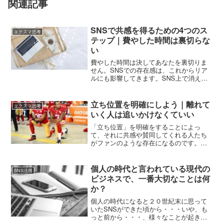
関連記事
SNSで共感を得るための4つのス
エクスマ思考
テップ｜費やした時間は裏切らな
い
費やした時間は決してあなたを裏切りま
せん。SNSでの存在感は、これからリア
ルにも影響してきます。SNS上で消えて
しまっては、何物でもない人になってし
まう。リアルで会うのが1番ですよ。でも
なかなかリアルでは会えない状況が続く
立ち位置を明確にしよう｜離れて
エクスマ思考
のです。それを補完してくれるのがSNS
いく人は追いかけなくていい
です。これから、SNS上で何者でもない
人は価値を失ってしまいます。
「立ち位置」を明確をすることによっ
て、それに共感や賛同してくれる人たち
がファンのような存在になるのです。
SNSが登場した10年くらい前から僕が言
っている、組織ではなく個人の時代。コ
ロナの影響でますます「個人の時代」に
個人の時代と言われている現代の
SNS活用
なっていくと思っています。個人で発信
ビジネスで、一番大切なことは何
したり、個人で色々な個人とコラボしな
か？
がら仕事をしていく時代です。組織の名
前より、個人の個性で仕事をしていかな
個人の時代になると２０世紀末に思って
ければならないのです。そんな時代、自
いたSNSができた頃から・・・いや、も
分の大切にしている価値観や理想を明確
っと前から・・・、様々なことが起き
にして発信し続けること。それが大事な