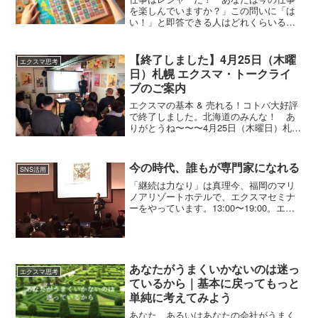
を楽しんでいますか？」この問いに「は
い！」と即答できる人はどれくらいるか
な？仕事と遊びは別物だと考えるのが一
般的ですからね。でも、これからの時
代、そんな固定観念は捨てることです。
【終了しました】4月25日（木曜
エクスマ思考
アメリカの作家マーク・トウェインは、
日）札幌 エクスマ・トークライ
こんな言葉を残しています。「成功の秘
ブのご案内
訣は、職業をレジャーとみなすこと
だ。」仕事を遊びのように楽しむ心を持
エクスマの基本 & 売れる！コトバ大好評
つことが、成功への鍵だということ。
で終了しました。北海道のみんな！ あ
りがとうね〜〜〜4月25日（木曜日）札幌
でエクスマ・トークライブをやります。
【テーマ】「エクスマの基本」と「売れ
る！コトバ」エクスマを知らない人、エ
今の時代、誰もが専門家になれる
SNS活用
クスマセミナー初...
「継続は力なり」は真理今、福岡のマリ
ノアリゾートホテルで、エクスマセミナ
ーをやっています。13:00〜19:00。エク
スマセミナーはもう10年以上やっていま
す。毎回毎回、ちがう内容ですけどとり
あえず、続いている。やっていておもし
ろいし、楽し...
あなたがうまくいかないのは迷っ
エクスマ思考
ているから｜基本に戻ってもっと
単純に考えてみよう
あなた、あるいはあなたの会社がうまく