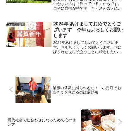
いかないのは「迷っている」からです。
自分に自信が持てず、たくさんの人に相
談する。いろんなセミナーに参加して、
勉強する。そうすると、またどれを信じ
ていいのか迷う。またちがう人に相談し
2024年 あけましておめでとうご
エクスマ思考
たり、ちがうセミナーに出る。この繰り
ざいます 今年もよろしくお願い
返しです。結局自分に自信がないから、
します
こんなことになる。ま、そういう人は１
０年前とまったく成長していない。これ
2024年あけましておめでとうございま
からも一生迷い続けるのです。自分でそ
す。今年もよろしくお願いします。僕に
れに気づかないとならない。だから、迷
課された世に役立つことに精進したいと
い続けてください。（笑）たとえば
思います。と言っても、それが何かがな
「TikTokはビジネスに活用すると破壊的
かなかわからないんですけどね。ともか
な効果がある。だから新規のお客さま獲
く、今、自分にできることをしっかりと
得にはとても有効」というセミナーに出
やっていく。人や社会か...
たあとに「TikTokなんて若者が踊って歌
っているだけのSNSだからビジネスなん
かに活用できない」というセミナー出た
らどうですか？迷いますよね。それは自
業界の常識に縛られるな！｜小売店でお
客さまを見送るのは逆効果
分がない状態です。自信が持てない、そ
んな状態。迷ったときには、基本に返る
こと。
現代社会で仕合わせになるための心の使
い方