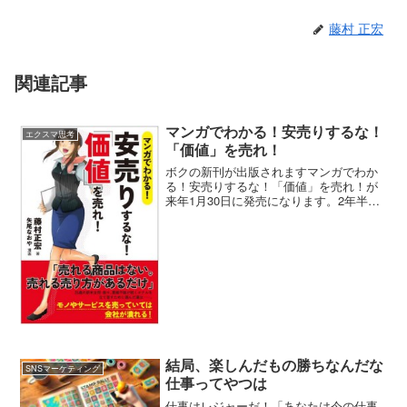
藤村 正宏
関連記事
マンガでわかる！安売りするな！
エクスマ思考
「価値」を売れ！
ボクの新刊が出版されますマンガでわか
る！安売りするな！「価値」を売れ！が
来年1月30日に発売になります。2年半ぶ
りの新刊です。この2年間くらい、本の出
版というより、新しいコンテンツを探求
していたり、時代の流れを捉える勉強を
していたりで、なか...
結局、楽しんだもの勝ちなんだな
SNSマーケティング
仕事ってやつは
仕事はレジャーだ！「あなたは今の仕事