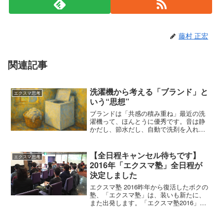
藤村 正宏
関連記事
洗濯機から考える「ブランド」と
エクスマ思考
いう“思想”
ブランドは「共感の積み重ね」最近の洗
濯機って、ほんとうに優秀です。音は静
かだし、節水だし、自動で洗剤を入れて
くれたりもする。乾燥までしてくれて、
タオルもふかふか。どのメーカーの洗濯
機も、正直なところ「ちゃんとして
【全日程キャンセル待ちです】
エクスマ思考
る」。じゃあ、パナソニック、...
2016年「エクスマ塾」全日程が
決定しました
エクスマ塾 2016昨年から復活したボクの
塾、「エクスマ塾」は、装いも新たに、
また出発します。「エクスマ塾2016」参
加表明は、申し込み順です。すぐに満席
になる会場もあると思いますが、すみま