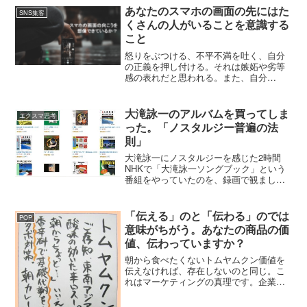
せん・・・。でも一応、参加表明してみ
あなたのスマホの画面の先にはた
SNS集客
てください。キ...
くさんの人がいることを意識する
こと
怒りをぶつける、不平不満を吐く、自分
の正義を押し付ける。それは嫉妬や劣等
感の表れだと思われる。また、自分
が・・・、自分が・・・って自分がすご
い的な発信ばかりしていると、その逆だ
と思われる。承認欲求があるのは普通だ
大滝詠一のアルバムを買ってしま
エクスマ思考
けど、それが過度に出ると嫌われる。
った。「ノスタルジー普遍の法
時々注意して振り返ろう。SNSを使う
則」
時、あなたのスマホの画面は、あなたが
見ているだけでなくその向こうに、何百
大滝詠一にノスタルジーを感じた2時間
人、何千人、何万人の人がいることを忘
NHKで「大滝詠一ソングブック」という
れないように。TwitterやTikTokでは、自
番組をやっていたのを、録画で観まし
分のフォロワー意外の人にも見られるこ
た。とっても面白かった。音楽評論家の
ともあります。自分本位にならず、相手
萩原健太が大滝詠一の音楽の変遷と歴史
がいることを意識すること。
を、スタジオで実際に聞きながら進めて
「伝える」のと「伝わる」のでは
POP
いく、ゆるい番組。いとう...
意味がちがう。あなたの商品の価
値、伝わっていますか？
朝から食べたくないトムヤムクン価値を
伝えなければ、存在しないのと同じ。こ
れはマーケティングの真理です。企業や
店は、自分たちだけは、ちゃんと価値を
伝えていると思い込んでいるところが多