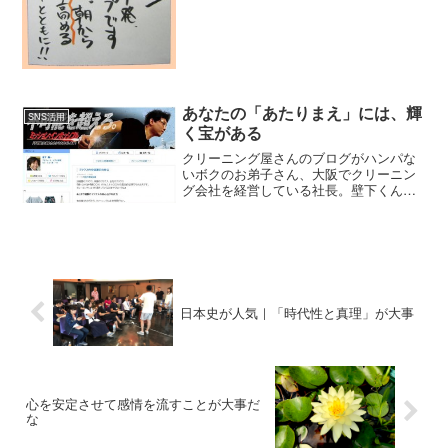
い。実際はまったく伝わっていない。自
分目線の「オレオレ情報」...
あなたの「あたりまえ」には、輝
SNS活用
く宝がある
クリーニング屋さんのブログがハンパな
いボクのお弟子さん、大阪でクリーニン
グ会社を経営している社長。壁下くんの
ブログを読んでいて関心しました。白い
衣類って、長く箪笥に入れていたり、ク
ローゼットに掛けていると黄ばむことあ
りません？そしてどんなに...
日本史が人気｜「時代性と真理」が大事
心を安定させて感情を流すことが大事だ
な