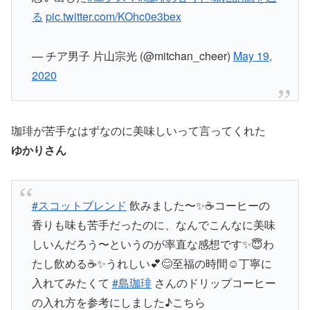
る
pic.twitter.com/KOhc0e3bex
— チア男子 片山宗光 (@mitchan_cheer)
May 19,
2020
珈琲が苦手なはずなのに美味しいって言ってくれた
ゆかりさん
#スコットブレンド
飲みました〜✨☕️コーヒーの
香りも味も苦手だったのに、なんでこんなに美味
しいんだろう〜というのが率直な感想です✨😇わ
たし飲める☕️✨うれしい💕😊至福の時間☺️丁寧に
入れてみたくて
#島珈琲
さんのドリップコーヒー
の入れ方を参考にしました♪こちら