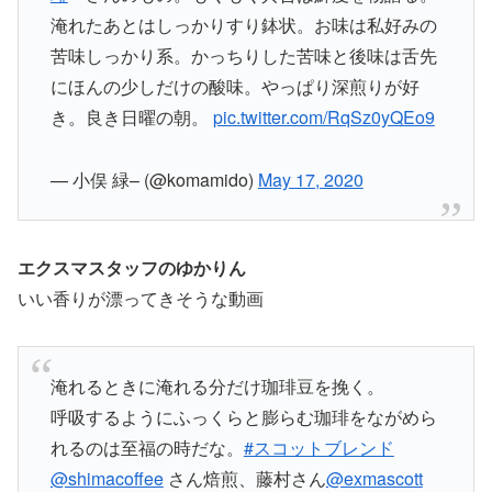
淹れたあとはしっかりすり鉢状。お味は私好みの
苦味しっかり系。かっちりした苦味と後味は舌先
にほんの少しだけの酸味。やっぱり深煎りが好
き。良き日曜の朝。
pic.twitter.com/RqSz0yQEo9
— 小俣 緑– (@komamido)
May 17, 2020
エクスマスタッフのゆかりん
いい香りが漂ってきそうな動画
淹れるときに淹れる分だけ珈琲豆を挽く。
呼吸するようにふっくらと膨らむ珈琲をながめら
れるのは至福の時だな。
#スコットブレンド
@shimacoffee
さん焙煎、藤村さん
@exmascott