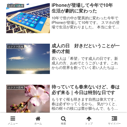
ャートラベル協会）が掲げる要素には
iPhoneが登場して今年で10年
エクスマ思考
「自然」「活動」と並んで「異文化体
生活が劇的に変わった
験」があり、その先にある真の目的は
「自己変革（Transformation）」だとされ
10年で世の中が驚異的に変わった今年で
ています。つまり、旅を終えた後に「自
iPhoneが登場して10年です。 スマホの登
分の中の何かが書き換わっているこ
場で生活が変わりました。 本当に全ての
と」。これこそがアドベンチャーの正体
人がスーパーコンピューターをいつも身
です。だとするならば、心拍数を上げる
につけているようなものです。 24時間い
ことだけが冒険ではないということ。僕
つでも誰かとSNSでつながっている。 い
は、「知的好奇心が震える体験」こそ
つ...
成人の日 好きだということが一
エクスマ思考
が、成熟した大人にとっての最高の冒険
番の才能
であると確信しています。
若い人は「希望」です成人の日です。新
成人の方、おめでとうございます。これ
からの世界を創っていく若い人たちは世
界の希望です。あなたが「希望の光」に
なるのです。だから「好きなこと」をし
てください。若い人にとっては、こんな
にいい時代はないと思うか...
待っていても春来ないけど、春は
エクスマ思考
必ず来る｜今日は特別な日です
もうすぐ桜も咲きます自然は偉大です、
春は必ずやってくるから。 気がつくと、
桜の樹々の枝には蕾が膨らんで、もうす
ぐ開花しそうです。 日差しもいつの間に
柔らかくなっています。 知らず知らずの
うちに、春はやって来ているんです。
メニュー
ホーム
検索
トップ
サイドバー
「待っていても春は来...