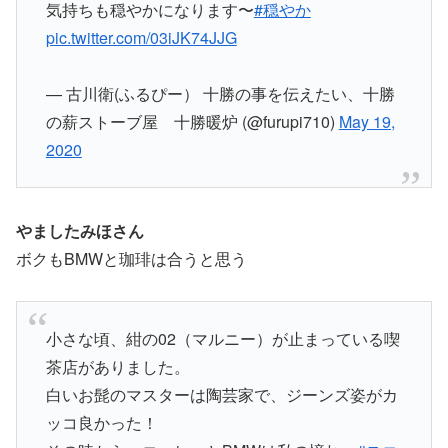
気持ちも穏やかになります〜
#穏やか
pic.twitter.com/03iJK74JJG
— 古川衛(ふるぴー） 十勝の事を伝えたい、十勝
の薪ストーブ屋 十勝暖炉 (@furupi710)
May 19,
2020
やましたみほさん
ボクもBMWと珈琲は合うと思う
小さな頃、紺の02（マルニー）が止まっている喫
茶店がありました。
白いお髭のマスターは陶芸家で、ジーンズ姿がカ
ッコ良かった！