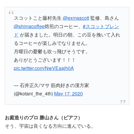
スコットこと藤村先生
@exmascott
監修、島さん
@shimacoffee
焙煎のコーヒー、
#スコットブレン
ド
が届きました。明日の朝、この豆を挽いて入れ
るコーヒーが楽しみでなりません。
月曜日の憂鬱も吹っ飛びそうです。
ありがとうございます！！！
pic.twitter.com/NwVEaajh0A
— 石井正久/マサ 筋肉好きの漢方家
(@kotani_the_4th)
May 17, 2020
お庭造りのプロ 勝山さん（ピアフ）
そう、宇宙は良くなる方向に進んでいる。