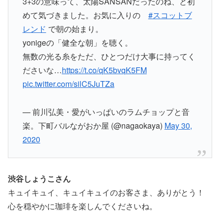
3+3の意味って、太陽SANSANだったのね、と初
めて気づきました。お気に入りの
#スコットブ
レンド
で朝の始まり。
yonigeの「健全な朝」を聴く。
無数の光る糸をただ、ひとつだけ大事に持ってく
ださいな…
https://t.co/qK5bvqK5FM
pic.twitter.com/silC5JuTZa
— 前川弘美・愛がいっぱいのラムチョップと音
楽。下町バルながおか屋 (@nagaokaya)
May 30,
2020
渋谷しょうこさん
キュイキュイ、キュイキュイのお客さま、ありがとう！
心を穏やかに珈琲を楽しんでくださいね。