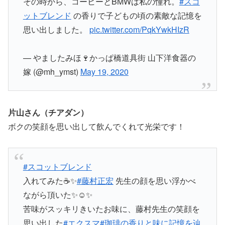
その時から、コーヒーとBMWは私の憧れ。
#スコ
ットブレンド
の香りで子どもの頃の素敵な記憶を
思い出しました。
pic.twitter.com/PqkYwkHIzR
— やましたみほ🍷かっぱ橋道具街 山下洋食器の
嫁 (@mh_ymst)
May 19, 2020
片山さん（チアダン）
ボクの笑顔を思い出して飲んでくれて光栄です！
#スコットブレンド
入れてみた☕️✨
#藤村正宏
先生の顔を思い浮かべ
ながら頂いた✨☺️✨
苦味がスッキリきいたお味に、藤村先生の笑顔を
思い出した
#エクスマ
#珈琲の香りと味に記憶を辿