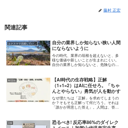
藤村 正宏
関連記事
自分の業界しか知らない狭い人間
エクスマで活躍している人たち
にならないように
今の時代、業界の垣根を超えないと、多
様な価値や新しいことが生まれにくい。
自分の業界しか知らないと、危険なので
す。さらに、塾生さんたちがつながり、
面白いものが生まれたりしている。本当
の素晴らしいことだなって思う。
【AI時代の生存戦略】正解
AI活用
（1+1=2）はAIに任せろ。「ちゃ
んとやらない」勇気が人を動かす
なぜ僕たちは「正解」を求めてしまうの
か？そもそも正解って何だろう。それは
「誰かが用意した答え」。人間は、答え
があると安心する。失敗したくないか
ら、数字や効率、成功事例といった合理
的なノウハウにすがる。書店に行けば、
恐るべき! 反応率86%のダイレク
DM
「〇〇の成功法則」や「〇〇...
トメール｜加賀山代温泉宝生亭