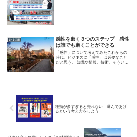
返しで、自分のオリジナルなフォーマッ
実感します。出版さ...
トやオリジナルなコンテンツが生まれて
いくんだと思う。そんなことですね。
感性を磨く３つのステップ 感性
SNS活用
は誰でも磨くことができる
「感性」について考えてみたこれからの
時代、ビジネスに「感性」は必要なこと
だと思う。 知識や情報、技術、そういう
ことでは差異がなくなってくる。 そうな
ったとき、「ちがい」を出すのは「感
性」だから。 だからこそ、感性を大切に
すること。感性ってい...
種類が多すぎると売れない 選んであげ
るという考え方をしよう