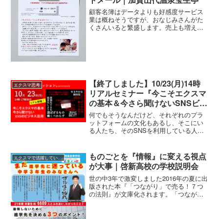
顧客名簿はデータよりも好感度サービス
業は概ねそうですが、おなじみさんがた
くさんいると繁盛します。売上も増え、
利益もよくなり、クレームが極端に減
る。サービス業は、おなじみさんとのつ
ながりで成功するかどうかが決まると言
ってもいいくらい。ボクのお...
【終了しました】10/23(月)14時
エクスマ思考
リアルセミナー『今こそエクスマ
の基本＆今さら聞けないSNSビジ
ネス活用』
何でもそうなんだけど、それぞれのプラ
ットフォームの文化もあるし、そこにい
る人たち、そのSNSを利用している人た
ちの属性もあるし、そういうことを見る
ことがとても重要です。そこにどういう
情報を届けるか？自分が発信者だという
ものごとを『情報』に変える視点
エクスマで活躍している人たち
意識を持って、見るのと、ただ漠然と見
が大事｜啓新高校の学校説明会
ているのでは、気づきが大きく違いま
す。だから発信する前に、たくさん見る
世の中3年で激変しました2016年の夏に出
こと、たくさん利用することが重要で
版された本『「つながり」で売る！７つ
す。そして自分の気に入った投稿を見
の法則』が文庫化されます。「つながり
て、どうして自分はこの投稿を気に入っ
の経済」について書いた本です。まだこ
たのだろうって考えてみること。そして
の本が出てから3年しか経っていません
それを真似して投稿してみる。この繰り
が、世の中本当にそうなってきていると