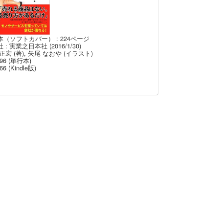
本（ソフトカバー） : 224ページ
 : 実業之日本社 (2016/1/30)
正宏 (著), 矢尾 なおや (イラスト)
96 (単行本)
66 (Kindle版)