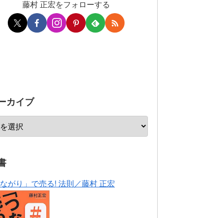
藤村 正宏をフォローする
ーカイブ
書
ながり」で売る! 法則／藤村 正宏