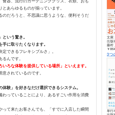
、食器、流行のガーデニンググッズ、衣類、おも
りとあらゆるものが揃っています。
るのだろうと、不思議に思うような、便利そうだ
。
」という驚き。
文庫:
出版社
を手に取りたくなります。
藤村 
￥864
決定できるフレキシブルさ」。
3つ
あるんです。
ろいろな体験を提供している場所」といえます。
用意されているのです。
の体験」を好きなだけ選択できるシステム。
備わっていることにより、あるすごい作用を消費
やって来たお客さんでも、「すでに入店した瞬間
単行
出版社