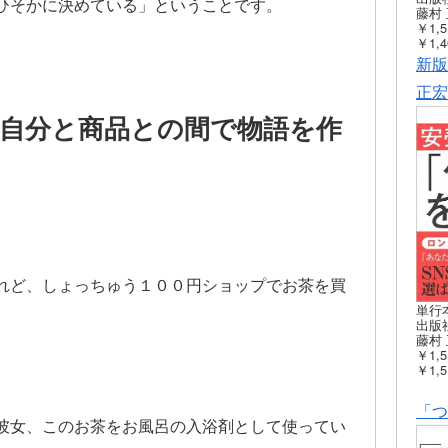
ひそかに決めている」ということです。
藤村 
￥1,5
￥1,4
新版
正宏
自分と商品との間で物語を作
れど、しょっちゅう１００円ショップでお茶を買
単行
出版社
。
藤村 
￥1,5
￥1,5
「つ
彼女、このお茶をお風呂の入浴剤として使ってい