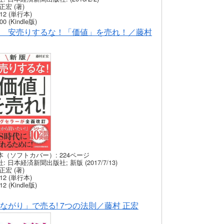
正宏 (著)
12 (単行本)
00 (Kindle版)
 安売りするな！「価値」を売れ！／藤村
本（ソフトカバー）: 224ページ
: 日本経済新聞出版社; 新版 (2017/7/13)
正宏 (著)
12 (単行本)
12 (Kindle版)
ながり」で売る! 7つの法則／藤村 正宏