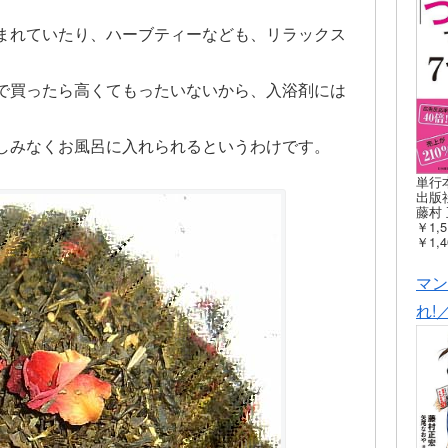
まれていたり、ハーブティーなども、リラックス
で買ったら高くてもったいないから、入浴剤には
しみなくお風呂に入れられるというわけです。
単行
出版社
藤村 
￥1,5
￥1,4
マン
れ!