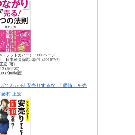
本（ソフトカバー） : 288ページ
 : 日本経済新聞出版社 (2016/7/7)
正宏 (著)
12 (単行本)
00 (Kindle版)
ガでわかる! 安売りするな! 「価値」を売
／藤村 正宏