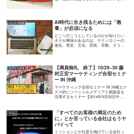
セプトになると思う。カウンターカルチ
ャーっていうのはカンタンに言うと、世
の中の主流と思われている考え方や価値
観と反対の（対抗する）考え...
AI時代に生き残るためには「教
エクスマ思考
養」が必須になる
どこへ行こうとしているのかが知りたい
ボクが興味があるのは、テクノロジーの
進化、歴史、文化、芸術、宗教、そうい
う分野です。ボクたちはどこから来て、
どこへ行こうとしているのか。 それを知
りたいから、そんな分野に興味があるん
だと思うのです。テクノ...
【満員御礼 終了】10/29~30 藤
エクスマ思考
村正宏マーケティング合宿セミナ
ー IN 沖縄
マーケティング合宿セミナー IN 沖縄エク
スマ的にソーシャルメディアと紙販促を
活用するセミナー【2014年9月20日午後1
時30分に満員になりました、現在キャン
セル待ち受付になります】人々の行動や
コミュニケーションが多様化している現
「すべてのお客様の満足のため
SDGs
代、あな...
に」とか言っている会社はもうヤ
バイって
ミッションとか社是を掲げている会社っ