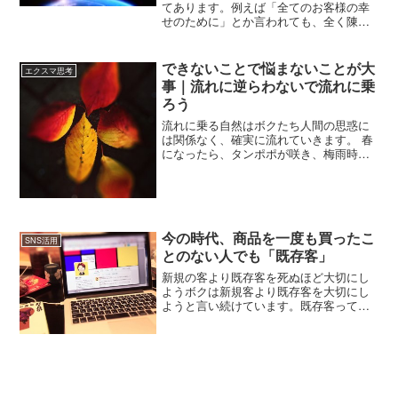
てあります。例えば「全てのお客様の幸
せのために」とか言われても、全く陳腐
で全然刺さらない。「すべてのお客様の
満足のために」それって社会には関係な
いんじゃないってこと。社会のどんな課
できないことで悩まないことが大
エクスマ思考
題を解決しようとしているのか。世の中
事｜流れに逆らわないで流れに乗
にどんな体験を提供しているのか。それ
ろう
を明確にする必要があるのです。どんな
小さな事でもいいから、地球と人類に何
流れに乗る自然はボクたち人間の思惑に
ができるかって考えて欲しいってことで
は関係なく、確実に流れていきます。 春
す。例えば下請けをいじめない。これも
になったら、タンポポが咲き、梅雨時期
SDGsです。従業員さんに給料をたくさん
には雨が降ります。 夏になったら、ひま
あげるというのもSDGsにつながる。環境
わりが咲き、秋には木々が紅葉する。流
問題で言うとできるだけ省エネすると
に逆らわず、流れに流されず、流れに乗
か、水を無駄遣いしないとか、物を大切
ることです。 大激変...
にするとか。そういうのもねSDGsにつな
がるわけです。何か本気でやばいと思わ
今の時代、商品を一度も買ったこ
SNS活用
ないと、人間って行動しない。今、本当
とのない人でも「既存客」
にやばい状況になっているっていうこと
を認識して、できることから始めましょ
新規の客より既存客を死ぬほど大切にし
う。
ようボクは新規客より既存客を大切にし
ようと言い続けています。既存客ってい
うのは、今まで一度でも買ってくれたお
客さまのことを言っていました。でも、
今の時代はそうでもないなって思うので
す。それは、SNSが発達...