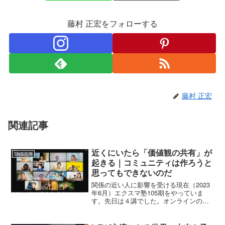
藤村 正宏をフォローする
藤村 正宏
関連記事
近くにいたら「価値観の共有」が
SNS活用
起きる｜コミュニティは作ろうと
思ってもできないのだ
関係の近い人に影響を受ける現在（2023
年6月）エクスマ塾105期をやっていま
す。先日は４講でした。オンラインの塾
ですけど、4回目になると、参加者さんと
スタッフ、参加者さん同士、すでにかな
り仲良くなっている。リアルの関係で