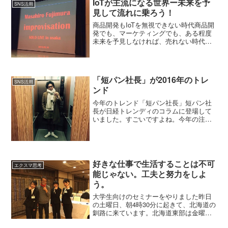
IoTが主流になる世界ー未来を予
SNS活用
も、SNSの関係で...
見して流れに乗ろう！
商品開発もIoTを無視できない時代商品開
発でも、マーケティングでも、ある程度
未来を予見しなければ、売れない時代に
なったんだと思う。昨日、大阪の
Panasonicの、開発部門の社員さん向けに
セミナーをやっていて、そう思った。た
とえば、IoT（...
「短パン社長」が2016年のトレ
SNS活用
ンド
今年のトレンド「短パン社長」短パン社
長が日経トレンディのコラムに登場して
いました。すごいですよね。今年の注目
は「リオ五輪」でもなく「自動運転車」
でもなく「民泊」でも「電力自由化」で
もなく・・・「短パン社長」って断言し
ている。詳しくはここのサ...
好きな仕事で生活することは不可
エクスマ思考
能じゃない。工夫と努力をしよ
う。
大学生向けのセミナーをやりました昨日
の土曜日、朝4時30分に起きて、北海道の
釧路に来ています。北海道東部は金曜
日、猛烈な風と雪だったので、朝いちば