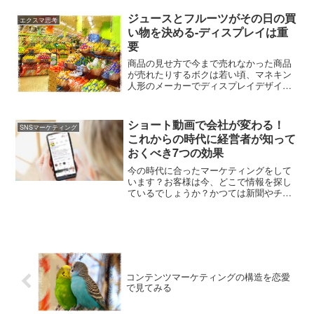
んの飛行機が飛ぶかどうかが心配だっ
た。でも飛行機は無事到着しました。昨
ジュースとフルーツがその日の買
エクスマ思考
日は北海道の大学で観光を...
い物を決める-ディスプレイは重
要
商品の見せ方で今まで売れなかった商品
が売れたりするボクは若い頃、マネキン
人形のメーカーでディスプレイデザイナ
ーをやっていました。ディスプレイって
ご存知ですよね。百貨店のショーウィン
ドウにマネキンが流行の洋服を着て立っ
ショート動画で会社が変わる！
SNSマーケティング
ていて、秋の旅行をイメー...
これからの時代に経営者が知って
おくべき7つの効果
今の時代に合ったマーケティングをして
います？お客様は今、どこで情報を探し
ているでしょうか？かつては新聞やチラ
シ、あるいはGoogle検索が中心でした。
しかし今や、消費者の多くは SNSで検索
し、動画で判断する ようになっていま
す。「ショート動画なんて流行りでし
ょ？」と思うかもしれません。でも事実
は違います。ショート動画は流行ではな
く、経営に必須のマーケティングになり
コンテンツマーケティングの構造を恋愛
つつあります。
で見てみる