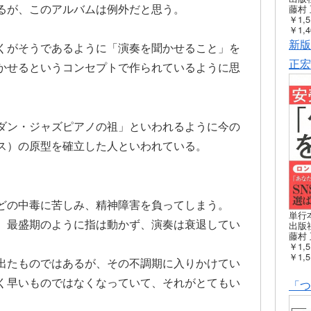
るが、このアルバムは例外だと思う。
藤村 
￥1,5
￥1,4
新版
くがそうであるように「演奏を聞かせること」を
正宏
かせるというコンセプトで作られているように思
ダン・ジャズピアノの祖」といわれるように今の
ス）の原型を確立した人といわれている。
どの中毒に苦しみ、精神障害を負ってしまう。
単行
、最盛期のように指は動かず、演奏は衰退してい
出版社
藤村 
￥1,5
￥1,5
出たものではあるが、その不調期に入りかけてい
く早いものではなくなっていて、それがとてもい
「つ