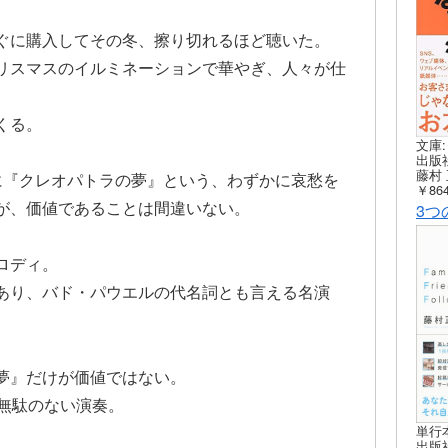
ぐに購入してその冬、擦り切れるほど聴いた。
リスマスのイルミネーションで華やぎ、人々が仕
くる。
文庫:
出版社
藤村 
に『クレオパトラの夢』という、わずかに哀愁を
￥864
が、価値であることは間違いない。
3つ
。
ロディ。
あり、バド・パウエルの代名詞とも言える名演
夢』だけが価値ではない。
、無駄のない演奏。
単行
出版社