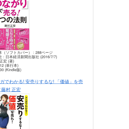
本（ソフトカバー） : 288ページ
 : 日本経済新聞出版社 (2016/7/7)
正宏 (著)
12 (単行本)
00 (Kindle版)
ガでわかる! 安売りするな! 「価値」を売
／藤村 正宏