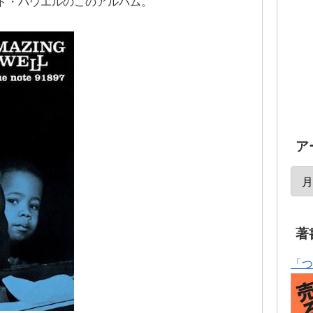
ド・パウエルのこのアルバム。
ア
著
「つ