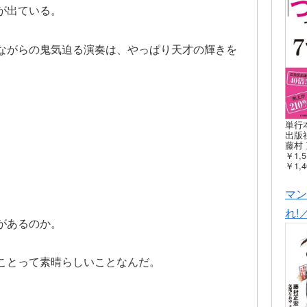
が出ている。
ながらの鬼気迫る演奏は、やっぱり天才の輝きを
単行
出版社
藤村 
￥1,5
￥1,4
マン
れ!
があるのか。
ことって素晴らしいことなんだ。