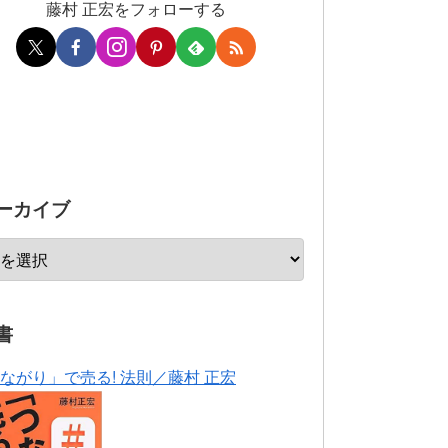
藤村 正宏をフォローする
ーカイブ
書
ながり」で売る! 法則／藤村 正宏