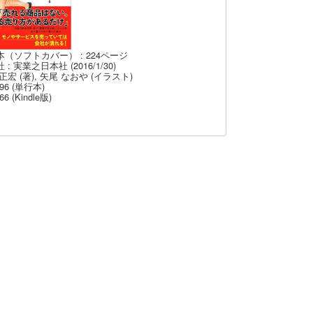
本（ソフトカバー） : 224ページ
 : 実業之日本社 (2016/1/30)
正宏 (著), 矢尾 なおや (イラスト)
96 (単行本)
66 (Kindle版)