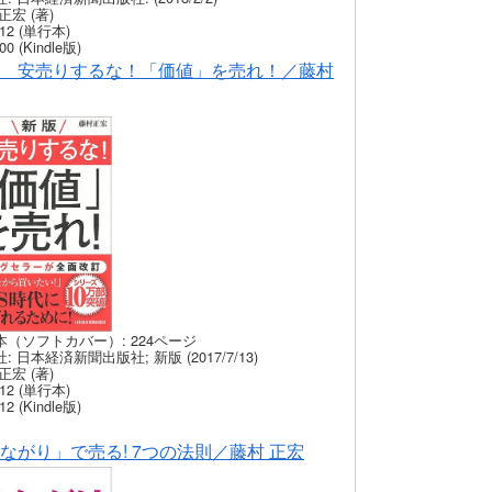
正宏 (著)
12 (単行本)
00 (Kindle版)
 安売りするな！「価値」を売れ！／藤村
本（ソフトカバー）: 224ページ
: 日本経済新聞出版社; 新版 (2017/7/13)
正宏 (著)
12 (単行本)
12 (Kindle版)
ながり」で売る! 7つの法則／藤村 正宏