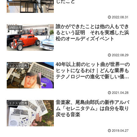
じたこと
2022.08.31
誰かができたことは他の人もでき
SNS活用
るという証明 それを実感した浜
松のオールディズイベント
2022.08.29
40年以上前のヒット曲が世界一の
エクスマ思考
ヒットになるわけ｜どんな業界も
テクノロジーの進化で新しい価値
が生まれる
2021.04.28
音楽家、尾島由郎氏の新作アルバ
エクスマ思考
ム「セレニタテム」は自分を取り
戻せる音楽
2019.04.27