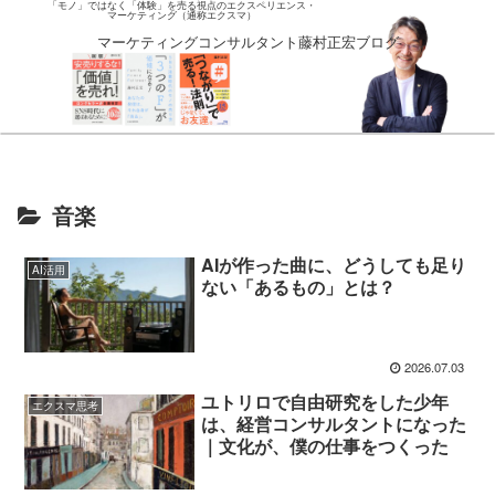
「モノ」ではなく「体験」を売る視点のエクスペリエンス・
マーケティング（通称エクスマ）
マーケティングコンサルタント藤村正宏ブログ
音楽
AIが作った曲に、どうしても足り
AI活用
ない「あるもの」とは？
2026.07.03
ユトリロで自由研究をした少年
エクスマ思考
は、経営コンサルタントになった
｜文化が、僕の仕事をつくった