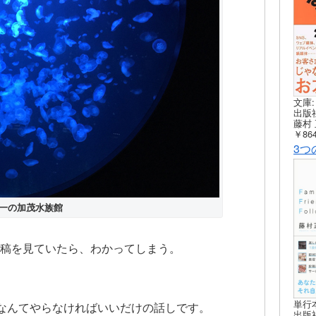
文庫:
出版社
藤村 
￥864
3つ
一の加茂水族館
の投稿を見ていたら、わかってしまう。
単行
なんてやらなければいいだけの話しです。
出版社