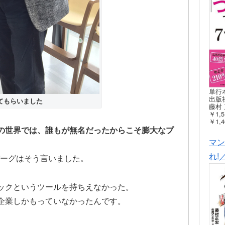
単行
出版社
てもらいました
藤村 
￥1,5
￥1,4
の世界では、誰もが無名だったからこそ膨大なプ
マン
れ!
ーバーグはそう言いました。
ックというツールを持ちえなかった。
企業しかもっていなかったんです。