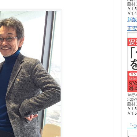
藤村 
￥1,5
￥1,4
新版
正宏
単行
出版社
藤村 
￥1,5
￥1,5
「つ