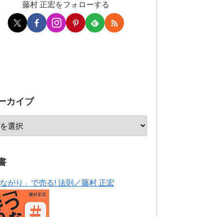
藤村 正宏をフォローする
ーカイブ
書
ながり」で売る! 法則／藤村 正宏