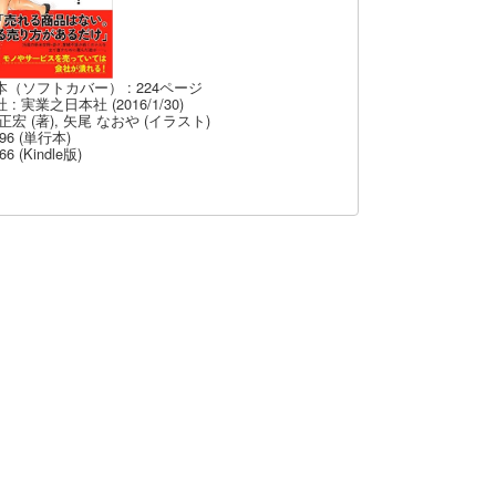
本（ソフトカバー） : 224ページ
 : 実業之日本社 (2016/1/30)
正宏 (著), 矢尾 なおや (イラスト)
96 (単行本)
66 (Kindle版)