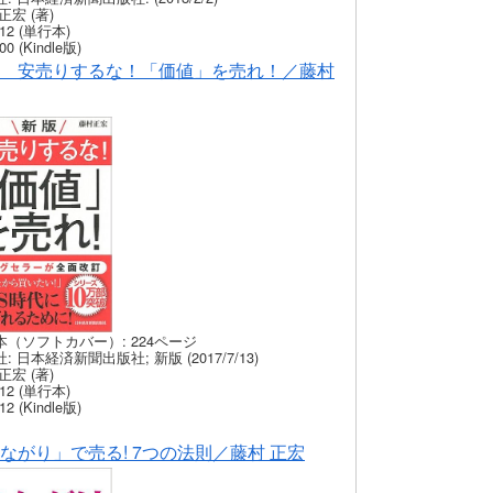
正宏 (著)
12 (単行本)
00 (Kindle版)
 安売りするな！「価値」を売れ！／藤村
本（ソフトカバー）: 224ページ
: 日本経済新聞出版社; 新版 (2017/7/13)
正宏 (著)
12 (単行本)
12 (Kindle版)
ながり」で売る! 7つの法則／藤村 正宏