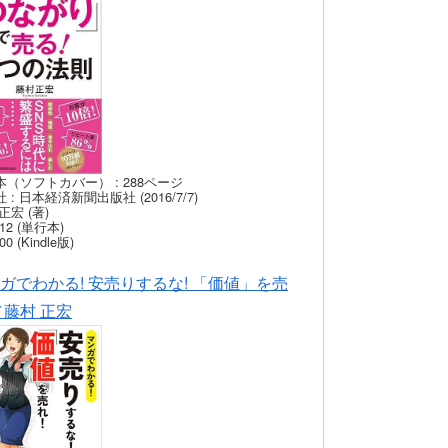
本（ソフトカバー） : 288ページ
 : 日本経済新聞出版社 (2016/7/7)
正宏 (著)
12 (単行本)
00 (Kindle版)
ガでわかる! 安売りするな! 「価値」を売
／藤村 正宏