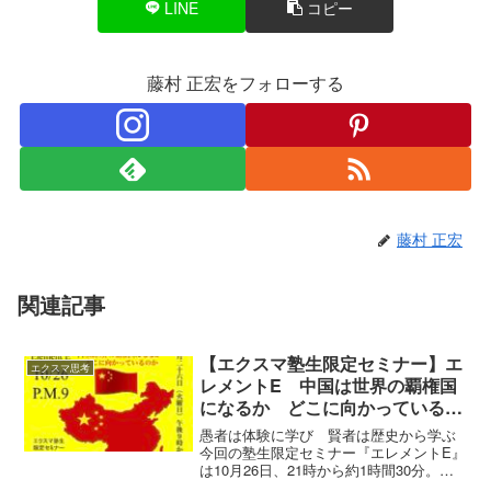
LINE
コピー
藤村 正宏をフォローする
藤村 正宏
関連記事
【エクスマ塾生限定セミナー】エ
エクスマ思考
レメントE 中国は世界の覇権国
になるか どこに向かっているの
か
愚者は体験に学び 賢者は歴史から学ぶ
今回の塾生限定セミナー『エレメントE』
は10月26日、21時から約1時間30分。
Zoomのミーティングで実施します。テー