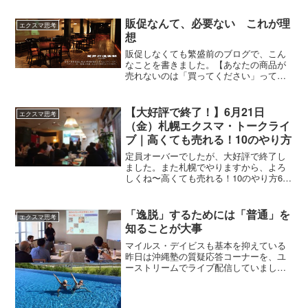
マは「中国の近代史」です。いつも言っ
ていることがあります。未来を予測する
販促なんて、必要ない これが理
エクスマ思考
ためには、今...
想
販促しなくても繁盛前のブログで、こん
なことを書きました。【あなたの商品が
売れないのは「買ってください」って言
っていないから】でもね・・・ときどき
思うことがあります。もしかすると、販
売促進なんてしなくてもいいのかもしれ
【大好評で終了！】6月21日
エクスマ思考
ないな、って。たとえば、...
（金）札幌エクスマ・トークライ
ブ｜高くても売れる！10のやり方
定員オーバーでしたが、大好評で終了し
ました。また札幌でやりますから、よろ
しくね〜高くても売れる！10のやり方6月
21日（金）札幌でエクスマ・トークライ
ブをやります。【テーマ】高くても売れ
る！10のやり方エクスマを知らない人、
「逸脱」するためには「普通」を
エクスマ思考
エクスマセミナー...
知ることが大事
マイルス・デイビスも基本を抑えている
昨日は沖縄塾の質疑応答コーナーを、ユ
ーストリームでライブ配信していまし
た。その中で「逸脱」ということの質問
がありました。エクスマは「逸脱」して
いる、そう思われているかもしれませ