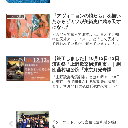
ん。でも「逸脱」というのは「...
『アヴィニョンの娘たち』を描い
エクスマ思考
たからピカソが美術史に残る天才
になった
ピカソって知ってますよね。言わずと知
れた天才アーティスト。どうして天才っ
て言われているか、知っていますか？実
は『アヴィニョンの娘たち』っていう作
品を描いたからなんです。この絵画はた
だの美術作品じゃないんですよ。絵画界
【終了しました】10月12日-13日
エクスマ思考
を揺るがした“革命”と呼...
演劇祭「上野歓楽街演劇市」｜劇
団藤村組公演「東京月光奇譚 汚
れちまった悲しみ」
『上野歓楽街演劇市』とは10月12、13日
に東京上野で開催される演劇祭に参加し
ます。10月11日の夜は前夜祭です。（11
日の前夜祭と、13日は満席となりまし
た。12日のみ参加可能です。）今年の4
月、劇団藤村組旗揚げ公演を上野のアー
トスペース...
「ターゲット」って言葉に違和感を感じ
る