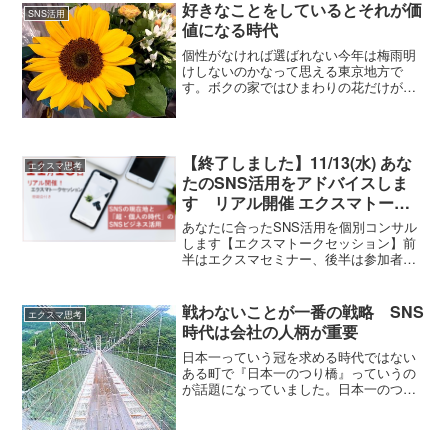
好きなことをしているとそれが価
SNS活用
値になる時代
個性がなければ選ばれない今年は梅雨明
けしないのかなって思える東京地方で
す。ボクの家ではひまわりの花だけが夏
を感じるモチーフです。ひまわりって好
きな花のひとつです。大きくて、鮮やか
で、見ているだけで元気になります。か
なり個性的だなって思う。個...
【終了しました】11/13(水) あな
エクスマ思考
たのSNS活用をアドバイスしま
す リアル開催 エクスマトーク
セッション SNSの現在地と
あなたに合ったSNS活用を個別コンサル
「超・個人の時代」のSNSビジネ
します【エクスマトークセッション】前
半はエクスマセミナー、後半は参加者さ
ス活用
んのSNS活用の相談に乗ります。今回
は、セミナー部分では、各SNSプラット
フォームの最新の傾向。アルゴリズムの
戦わないことが一番の戦略 SNS
エクスマ思考
変化や、どういうアプ...
時代は会社の人柄が重要
日本一っていう冠を求める時代ではない
ある町で『日本一のつり橋』っていうの
が話題になっていました。日本一のつり
橋、２０年かかって２０億円の予算を使
っている。地域振興のために作りまし
た。観光客に来てもらいたくて。この