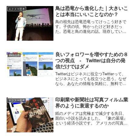
橋、ＴＶで観ましたが・・・、...
鳥は恐竜から進化した｜大きいこ
エクスマ思考
とは本当にいいことなのか？
鳥の祖先は恐竜恐竜ってけっこう好きで
す。子供の頃、怖かったけど好きだっ
た。恐竜と鳥の進化の話。現存している
鳥たちの祖先は恐竜でした。肺の構造や
ある部分の骨など、恐竜と共通した部分
が多い。これは生物学の定説になってい
ます。
良いフォロワーを増やすための８
SNS活用
つの視点 ‐ Twitterは自分の発
信だけではダメ
Twitterはビジネスに役立つTwitterって、
ビジネスにとっても役立つと思う。なぜ
なら、あなたの情報を気軽に、無料で届
けることができるから。たとえば１万人
のフォロワー（読者）がいたとします。
毎日1万人とコンタクトできるってことで
印刷業や新聞社は写真フィルム業
エクスマ思考
す。無...
界のように衰退するのか
紙のメディアは究極まで減少する先日、
面白い小説を読みました。 『象の墓場』
という経済小説です。 アメリカの写真業
界大手『イーストマンコダック』がデジ
タルの波に乗れず、最終的に上場廃止に