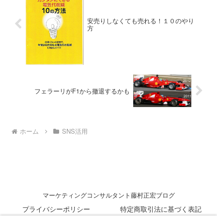
頭にくることもあるし、不条理だなって
思うことも多い。ギスギスした、穏やか
さとは反対の世の中。そんな時代の中、
安売りしなくても売れる！１０のやり
多くの人々の感情が劣化している。環境
方
がそうだから、それはしょうがないこと
なのかもしれない。でもそれは怖いこと
です。視点が狭くなり、大事なことや、
大切な人が見えなくなる。自分のことし
か見えなくなるってこと。もしあなたが
自分のことで手一杯だったら、一度立ち
止まり、肩の力を抜いて深呼吸してみま
しょう。そして感情を揺さぶられる体験
フェラーリがF1から撤退するかも
をすることです。上質な感動体験をたく
さんすることが、今を生きるために必要
なことだと、断言できます。
ホーム
SNS活用
マーケティングコンサルタント藤村正宏ブログ
プライバシーポリシー
特定商取引法に基づく表記