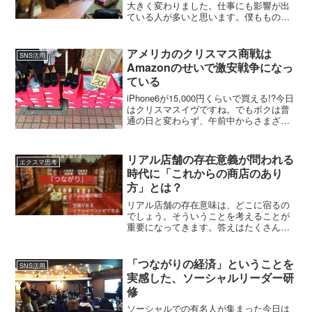
大きく変わりました。仕事にも影響が出
ている人が多いと思います。僕もものす
ごく影響を受けました。リアルの場がな
くなった。講演やセミナーやコンサル。
ことごとく中止。それが1年以上続いてい
アメリカのクリスマス商戦は
SNS活用
ます。失われたものがとても多い。でも
Amazonのせいで激安戦争になっ
ね失ったものだけに目を向けていると、
ている
気持ちが沈んでしまいます。そして、悪
いことばかり考えたりして、迷ったり悩
iPhone6が15,000円くらいで買える!?今日
んだりします。失ったものもたくさんあ
はクリスマスイヴですね。でもボクは普
るけど、コロナのおかげで得たものだっ
通の日と変わらず、午前中からさまざま
てたくさんあります。僕の場合、エクス
な用でいろいろなところに行きました。
マ塾をオンラインでやったこと。セミナ
銀行の窓口に用があったので、世田谷の
ーをオンラインでやれるように、機材や
烏山という街に行ったのですが、その帰
リアル店舗の存在意義が問われる
システムを構築できたこと。オンライン
エクスマ思考
り道、超...
時代に「これからの商店のあり
セミナーでたくさんの人にエクスマを知
ってもらえたこと。TikTokを始めて、若
方」とは？
い世代とつながりができたこと。今まで
リアル店舗の存在意味は、どこに宿るの
やろうと思っていてなかなかできなかっ
でしょう。そういうことを考えることが
た新しいことが見えてきたこと。時間と
重要になってきます。答えはたくさんあ
場所に制約されず、自由に仕事ができる
るはずです。一番大切なことは「つなが
ようになったこと・そして何よりも、い
る」ということ。地域の人たちとつなが
つも支えてくれる、みなさんのありがた
り、好きになってもらい、支持してもら
さ。本当に仕事というのは自分の能力が
「つながりの経済」ということを
SNS活用
う。漢方の相談や薬の処方だけだと、人
つくのではなく「縁」なんだと実感する
実感した、ソーシャルリーダー研
工知能に代替されてしまいます。それ以
毎日です。「エクスマ塾生のコロナ禍の
修
外の人間らしいことが価値になっていく
過ごし方」の4回目のブログです。
のです。
ソーシャルでの有名人が集まった今日は