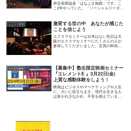
伊豆長岡温泉「はなぶさ旅館」です。こ
こ2年やっていた、「ソーシャルリーダー
塾」の卒業生を対象にした、同窓会みた
いなことをやっていました。この塾はソ
ーシャルメディアの達人を育て、世の中
激変する世の中 あなたが感じた
エクスマ思考
に影響を与える人を創り...
ことを信じよう
エクスマセミナーは台本はない先日は大
阪のエクスマセミナーにたくさんの人が
参加してくださいました。定員の80名を
超えた方々が参加。ありがとうございま
す。当日の様子はたくさんの方々がブロ
グに書いてくれています。いつものよう
に、ソーシャルメディア...
【募集中】塾生限定映画セミナー
エクスマ思考
『エレメントE 』3月22日(金)
上質な感動体験をしよう！
映画はビジネスやマーケティングや人生
に、大いに役立ちます。現代を生きる人
は多かれ少なかれ、不安を抱えていま
す。僕も楽観的に見えるかもしれないけ
ど、不安が全くないかと言うと、そうで
もない。誰でも不安は持っている。その
不安は生きている以上、逃れられないも
のです。でもその不安があるから、人は
精神的に成長するし、心が豊かになって
いく。世の中は矛盾だらけ。いろいろと