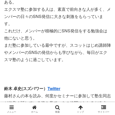
ある。
エクスマ塾に参加する人は、素直で前向きな人が多く、メ
ンバーの日々のSNS発信に大きな刺激をもらっていま
す。
これだけ、メンバーが積極的にSNS発信をする勉強会は
他にないと思う。
まだ塾に参加している最中ですが、スコットはじめ講師陣
やメンバーのSNSの発信からも学びながら、毎日がエク
スマ塾のように過ごしています。
鈴木 卓史(スズバワー）
Twitter
藤村さんの本を読み、何度かセミナーに参加して塾生同志
が仲良く話している姿を見て、あの仲間になれるだろう
か？
メニュー
ホーム
検索
トップ
サイドバー