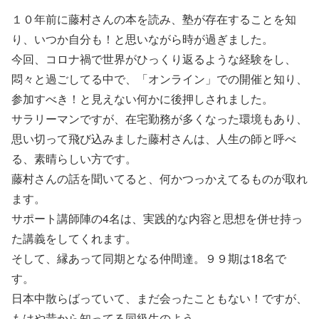
１０年前に藤村さんの本を読み、塾が存在することを知
り、いつか自分も！と思いながら時が過ぎました。
今回、コロナ禍で世界がひっくり返るような経験をし、
悶々と過ごしてる中で、「オンライン」での開催と知り、
参加すべき！と見えない何かに後押しされました。
サラリーマンですが、在宅勤務が多くなった環境もあり、
思い切って飛び込みました藤村さんは、人生の師と呼べ
る、素晴らしい方です。
藤村さんの話を聞いてると、何かつっかえてるものが取れ
ます。
サポート講師陣の4名は、実践的な内容と思想を併せ持っ
た講義をしてくれます。
そして、縁あって同期となる仲間達。９９期は18名で
す。
日本中散らばっていて、まだ会ったこともない！ですが、
もはや昔から知ってる同級生のよう。