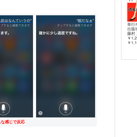
単行
出版社
藤村 
￥1,2
￥1,1
こんな感じで反応