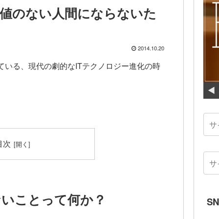
値のない人間にならないた
2014.10.20
ている、現代の劇的なITテクノロジー進化の時
目次
ないことって何か？
S