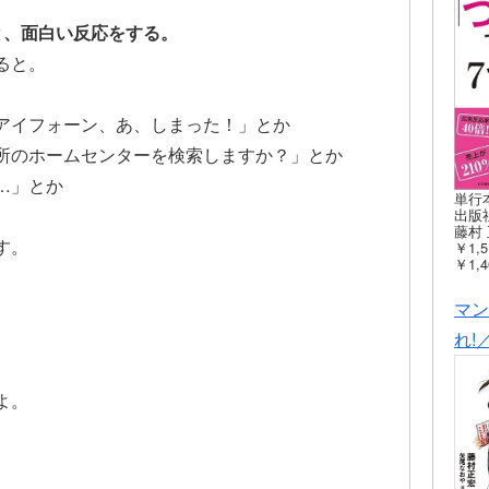
ると、面白い反応をする。
ると。
アイフォーン、あ、しまった！」とか
所のホームセンターを検索しますか？」とか
…」とか
単行
出版社
藤村 
す。
￥1,5
￥1,4
マン
れ!
よ。