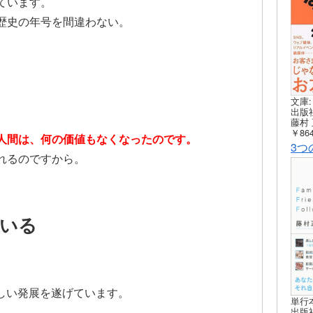
ています。
歴史の年号を間違わない。
文庫:
出版社
藤村 
￥864
人間は、何の価値もなくなったのです。
3つ
れるのですから。
いる
しい発展を遂げています。
単行
出版社