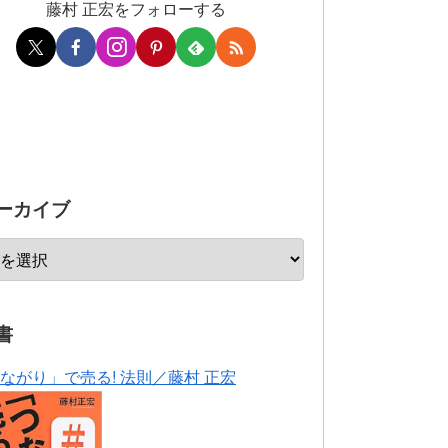
藤村 正宏をフォローする
ーカイブ
書
ながり」で売る! 法則／藤村 正宏