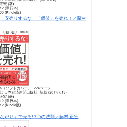
正宏 (著)
12 (単行本)
00 (Kindle版)
 安売りするな！「価値」を売れ！／藤村
本（ソフトカバー）: 224ページ
: 日本経済新聞出版社; 新版 (2017/7/13)
正宏 (著)
12 (単行本)
12 (Kindle版)
ながり」で売る! 7つの法則／藤村 正宏