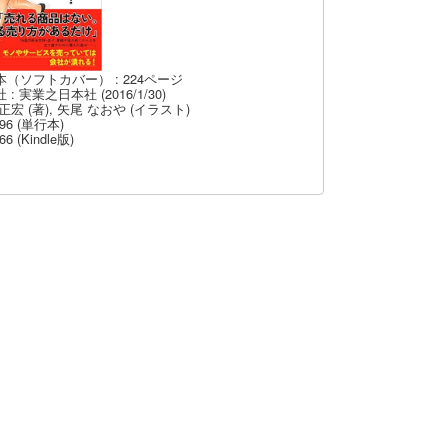
本（ソフトカバー） : 224ページ
 : 実業之日本社 (2016/1/30)
正宏 (著), 矢尾 なおや (イラスト)
96 (単行本)
66 (Kindle版)