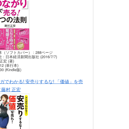
本（ソフトカバー） : 288ページ
 : 日本経済新聞出版社 (2016/7/7)
正宏 (著)
12 (単行本)
00 (Kindle版)
ガでわかる! 安売りするな! 「価値」を売
／藤村 正宏