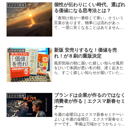
にいい時代はないと思うか...
個性が伝わりにくい時代、選ばれ
エクスマ思考
る価値になる思考法とは？
「夜明け前が一番暗くて寒い」そういう
言葉があります。物事には流れがあっ
て、一度に良くなることはありません。
人間や企業もいっぺんに変わることな
ど、現実にはあり得ないことです。だか
らあなたの夜明けを迎えるために、しっ
かりと爪を砥いでおくことです...
新版 安売りするな！価値を売
エクスマ思考
れ！が８刷の重版決定
風邪気味の朝に届いた嬉しい知らせ風邪
をひいて体調が悪い冬の朝、遅く起きた
ら、すごく嬉しい知らせが届いていた。
それはボクの本「新版 安売りするな！価
値を売れ！」が８回目の重版になったっ
て知らせ。 本当に嬉しかった。 一気に風
邪も吹っ飛んで、...
ブランドは企業が作るのではなく
エクスマ思考
消費者が作る｜エクスマ新春セミ
ナー
今週の金曜日はエクスマ新春セミナーい
よいよ今週の金曜日、エクスマ新春セミ
ナーです。 準備は万端かどうかちょっと
まだ心配ですが、かなり完成にこぎつけ