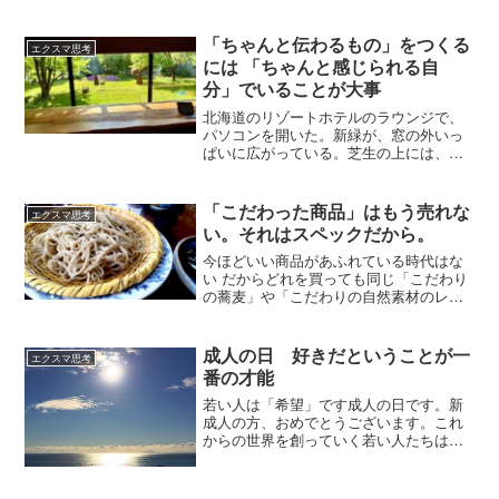
「ちゃんと伝わるもの」をつくる
エクスマ思考
には 「ちゃんと感じられる自
分」でいることが大事
北海道のリゾートホテルのラウンジで、
パソコンを開いた。新緑が、窓の外いっ
ぱいに広がっている。芝生の上には、芝
桜のピンクがにじむように咲いていて、
その向こうには、やわらかな光をまとっ
た森。仕事をしに来たんだけど、この空
「こだわった商品」はもう売れな
エクスマ思考
間は、なんだか「働く」って言葉とは少
い。それはスペックだから。
しちがう。香り高いコーヒーが、そっと
湯気をたてている。静かに流れるBGM
今ほどいい商品があふれている時代はな
が、頭の中の雑音をすっと拭ってくれ
い だからどれを買っても同じ「こだわり
る。スタッフさんの立ち振る舞いにも、
の蕎麦」や「こだわりの自然素材のレス
無理がない。すべてが、ちょうどいい距
トラン」。かつてはめずらしくて価値が
離感で、そこにある。人間って、環境に
あったものも、今やごく当たり前の存在
すごく影響されると思う。いつものデス
になっている。もう商品自体への「こだ
成人の日 好きだということが一
エクスマ思考
クだと進まないことも、ここだとするす
わり」が通用しない時代...
番の才能
ると言葉が出てくる。頭の中の引き出し
が、ひとつずつやわらかく開いていく感
若い人は「希望」です成人の日です。新
じ。「ちゃんと伝わるもの」をつくるに
成人の方、おめでとうございます。これ
は、「ちゃんと感じられる自分」でいる
からの世界を創っていく若い人たちは世
ことが大事なんだな。
界の希望です。あなたが「希望の光」に
なるのです。だから「好きなこと」をし
てください。若い人にとっては、こんな