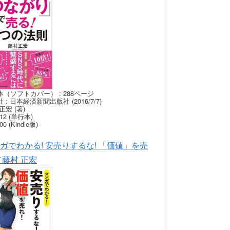
本（ソフトカバー） : 288ページ
 : 日本経済新聞出版社 (2016/7/7)
正宏 (著)
12 (単行本)
00 (Kindle版)
ガでわかる! 安売りするな! 「価値」を売
／藤村 正宏