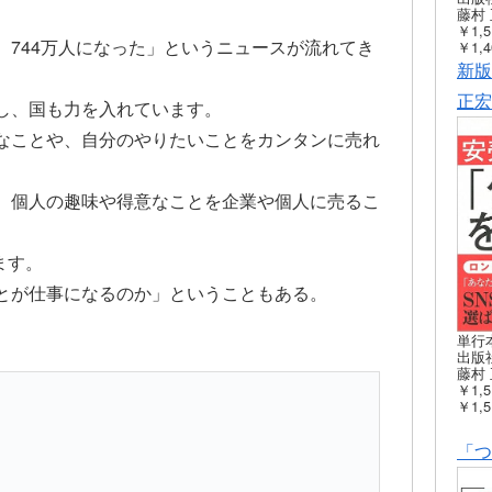
藤村 
￥1,5
、744万人になった」というニュースが流れてき
￥1,4
新版
正宏
し、国も力を入れています。
なことや、自分のやりたいことをカンタンに売れ
、個人の趣味や得意なことを企業や個人に売るこ
ます。
とが仕事になるのか」ということもある。
単行
出版社
藤村 
￥1,5
￥1,5
「つ