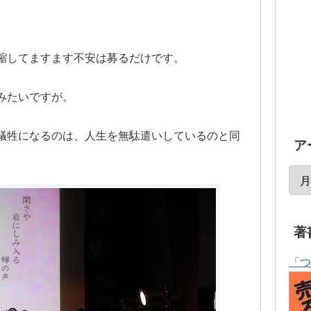
縮してますます不安は募るだけです。
みたいですが。
犠牲になるのは、人生を無駄遣いしているのと同
ア
著
「つ