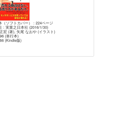
本（ソフトカバー） : 224ページ
 : 実業之日本社 (2016/1/30)
正宏 (著), 矢尾 なおや (イラスト)
96 (単行本)
66 (Kindle版)