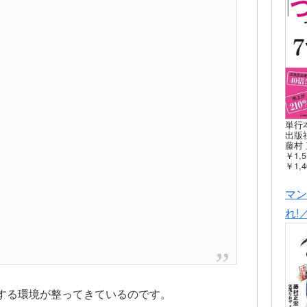
単行
出版社
藤村 
￥1,5
￥1,4
マン
れ!
する環境が整ってきているのです。