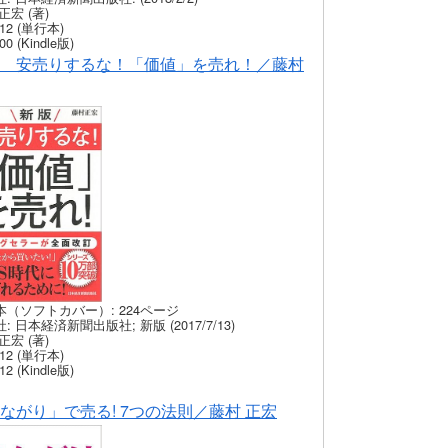
正宏 (著)
12 (単行本)
00 (Kindle版)
 安売りするな！「価値」を売れ！／藤村
本（ソフトカバー）: 224ページ
: 日本経済新聞出版社; 新版 (2017/7/13)
正宏 (著)
12 (単行本)
12 (Kindle版)
ながり」で売る! 7つの法則／藤村 正宏