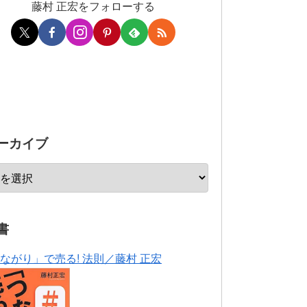
藤村 正宏をフォローする
ーカイブ
書
ながり」で売る! 法則／藤村 正宏