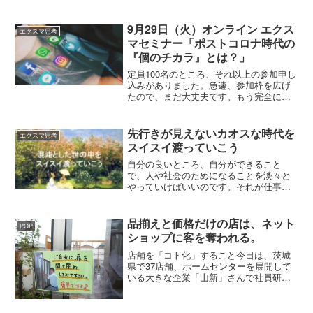
からの評価も悪くない。それなのに
──「なんのために働いているんだろ
う？」そんな気持ちになる瞬間、ある人
9月29日（火）オンライン エクス
エクスマ思考
が多いと聞く。ぼくはこの30年、たくさ
マセミナー「ポストコロナ時代の
んの経営者やスタッフと関わってきまし
『個のチカラ』とは？」
た。どの業界でも、共通するのはこれで
す。「がんばっているのに、楽しそうじ
定員100名のところ、それ以上の参加申し
ゃない。」努力はしている。でも、どこ
込みがありました。急遽、参加枠を広げ
か“義務”になっている。その原因は、「遊
たので、まだ大丈夫です。もう完全にあ
び心」を忘れてしまったからだと思うの
なた個人の力が問われる時代になったこ
です。
れからのビジネスは「個人の力」が大事
な時代になります。個人の影響力が、組
先行きが見えないカオスな時代を
エクスマ思考
織の趨勢を決めるので...
スイスイ渡っていこう
自分の良いところ、自分ができること
で、人や社会のためになることを淡々と
やっていけばいいのです。それが仕事の
道理、人生の道理ですから。これができ
たら、あとは「いつも面白がる」ことで
す。混沌とした時代も、真面目に真正面
品揃えと価格だけの店は、ネット
POP
から見るのではなく、ナナメに面白がっ
ショップに客を奪われる。
て見てみよう。そして、どんな事態もど
んな状況も、楽しい方向に持っていく視
店舗を「コト化」すること今日は、茨城
点をもつ。今まで深刻に考えがちだった
県で37店舗、ホームセンターを展開して
モノゴトの捉え方を、変えてしまうので
いる大きな企業「山新」さんで社員研修
す。たとえば仕事がキャンセル続きで時
でした。話して思ったことなんですけ
間が余ったら、好きな映画をめっちゃ見
ど、これからはやっぱり店舗なんかも体
たり、好きな小説をものすごく読んだり
験を売るという視点が大事だよな～。そ