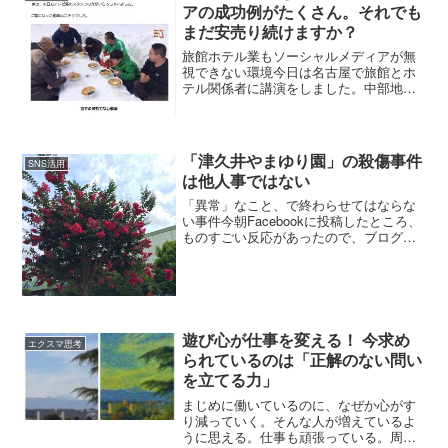
アの成功例がたくさん。それでも
まだ安売り続けますか？
旅館ホテル業もソーシャルメディアが無
視できない環境今日は名古屋で旅館とホ
テル関係者に講演をしました。中部地区
のホテル旅館の経営者や支配人、幹部社
員の人たちが参加してくれました。昔か
ら、北海道の「鶴雅グループ」の仕事を
しているので、よく旅館ホ...
「津久井やまゆり園」の殺傷事件
SNS活用
は他人事ではない
「異常」なこと、で終わらせてはならな
い事件今朝Facebookに投稿したところ、
ものすごい反応があったので、ブログに
も書きます。たくさんの人に気づいてほ
しいから。神奈川県の模原市の障害者施
設「津久井やまゆり園」の殺傷事件は、
重度の障害をもっ...
遊び心が仕事を変える！ 今求め
エクスマ思考
られているのは「正解のない問い
を立てる力」
まじめに働いているのに、なぜか心がす
り減っていく。そんな人が増えているよ
うに思える。仕事も頑張っている。周り