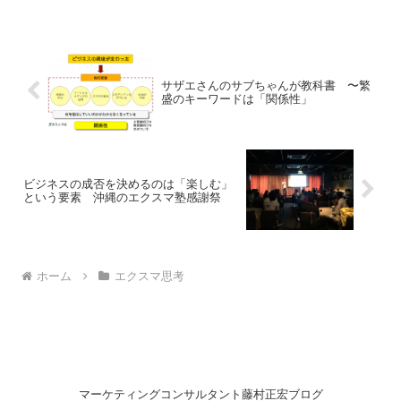
して、それをSNSで発信する。そんなこ
ういうこと。何度も言って...
とをやっているうちに、新しいビジネス
のヒントが出てくるかもしれません。お
客様が来なくなった店は、いずれ仮想空
間に店を出店することを考えて、今のう
ちにメタバースを楽しんで、たくさんの
サザエさんのサブちゃんが教科書 〜繁
人と友達になっておくとか。収入が減っ
盛のキーワードは「関係性」
たら、一日、お金を一切使わずにどんな
楽しいことができるかをチャレンジする
とか。移動は全て徒歩か自転車。本は買
わずに図書館で読むか、大きな書店で立
ち読みする。食事は冷凍庫や冷蔵庫で忘
れ去られている食材を工夫。あるいは友
ビジネスの成否を決めるのは「楽しむ」
人に奢ってもらうとか。どんな状況で
という要素 沖縄のエクスマ塾感謝祭
も、面白がってみると、楽しむ工夫がで
きると思うのです。それができたら、未
来はきっと素晴らしい世界があると信じ
られるようになります。 そう信じると、
あなたの行動が変わります。思考が変わ
ホーム
エクスマ思考
ると、行動が変わり、 行動が変わると、
結果が変わります。面白がって「 きっと
素晴らしい世界が待っている」って信じ
ましょう。
マーケティングコンサルタント藤村正宏ブログ