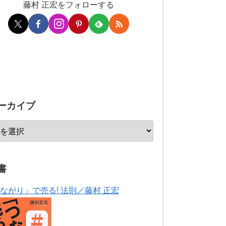
藤村 正宏をフォローする
ーカイブ
書
ながり」で売る! 法則／藤村 正宏