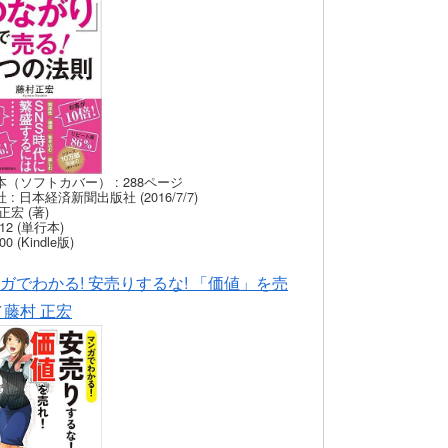
本（ソフトカバー） : 288ページ
 : 日本経済新聞出版社 (2016/7/7)
正宏 (著)
12 (単行本)
00 (Kindle版)
ガでわかる! 安売りするな! 「価値」を売
／藤村 正宏