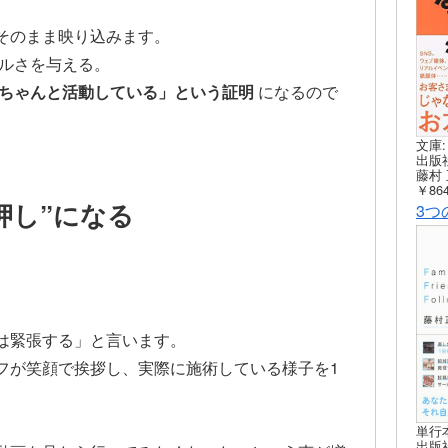
そのまま映り込みます。
アルさを与える。
ちゃんと活動している」という証明
になるので
文庫:
出版社
藤村 
￥864
押し”になる
3つ
は緊張する」と言います。
フが笑顔で挨拶し、実際に施術している様子を1
単行
出版社