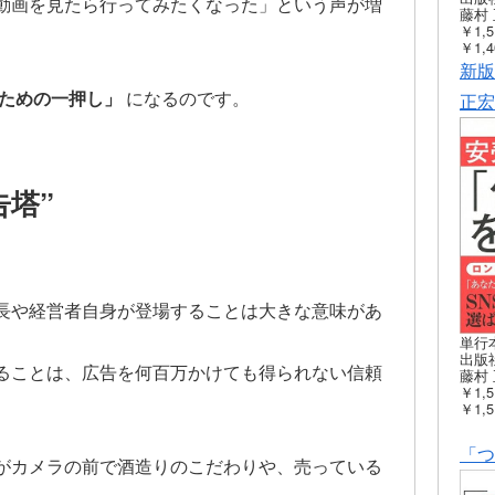
動画を見たら行ってみたくなった」という声が増
藤村 
￥1,5
￥1,4
新版
ための一押し」
になるのです。
正宏
告塔”
長や経営者自身が登場することは大きな意味があ
単行
出版社
ることは、広告を何百万かけても得られない信頼
藤村 
￥1,5
￥1,5
「つ
がカメラの前で酒造りのこだわりや、売っている