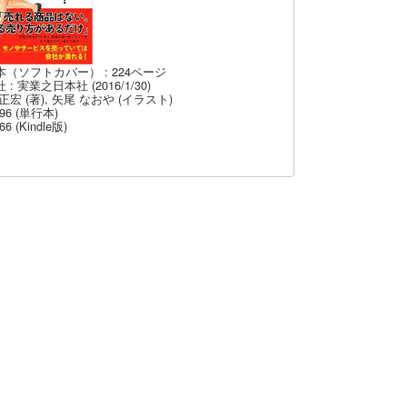
本（ソフトカバー） : 224ページ
 : 実業之日本社 (2016/1/30)
正宏 (著), 矢尾 なおや (イラスト)
96 (単行本)
66 (Kindle版)