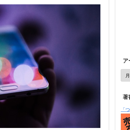
ア
著
「つ