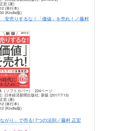
正宏 (著)
12 (単行本)
00 (Kindle版)
 安売りするな！「価値」を売れ！／藤村
本（ソフトカバー）: 224ページ
: 日本経済新聞出版社; 新版 (2017/7/13)
正宏 (著)
12 (単行本)
12 (Kindle版)
ながり」で売る! 7つの法則／藤村 正宏