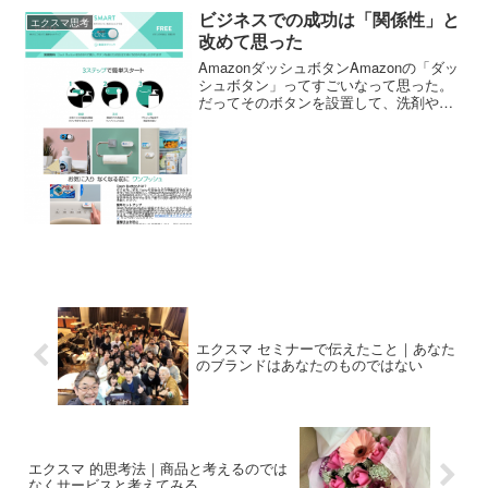
打ち合わせをしました。そして午前1時、
ビジネスでの成功は「関係性」と
エクスマ思考
ウェビナーを立ち上げ、そのスタッフ1名
改めて思った
に向けてもう一度最初から、さっきやっ
たばかりのセミナーを実施したのです。
AmazonダッシュボタンAmazonの「ダッ
１回やっているので、とてもやりやすか
シュボタン」ってすごいなって思った。
った。さらに言うと真夜中なのにもかか
だってそのボタンを設置して、洗剤やオ
わらず、おまけに1人しか見ていないの
ムツ、ミネラルウォーターなどの日用消
に、気分が結構ハイテンションになって
耗品がなくなりそうになったら、ボタン
いた。本番のセミナーでエネルギー出し
を押すだけで配達してくれる。超カンタ
尽くしたと思ったのに、まだこんなにエ
ン。ますますリ...
ネルギーが残っていたのかと思うくらい
熱く伝えました。正直言って本番より
も、真夜中の2回目の方が、セミナーとし
ては良い出来だったと思う。（笑）時間
も2時間になった。それは当たり前のこと
ですよね。一度リハーサルをしているの
ですから。本番が奇しくもリハーサルに
なってしまった形ですけどね。それはわ
かっているんだけど、いつもセミナーの
直前までスライドを直したり付け加えた
エクスマ セミナーで伝えたこと｜あなた
りしているからそういう時間が取れない
のブランドはあなたのものではない
んだよね。これからは本番の前にはスラ
イド作成を終わらせ、本番のリハーサル
をしっかりやろう、そう心に決めたので
す。
エクスマ 的思考法｜商品と考えるのでは
なくサービスと考えてみる