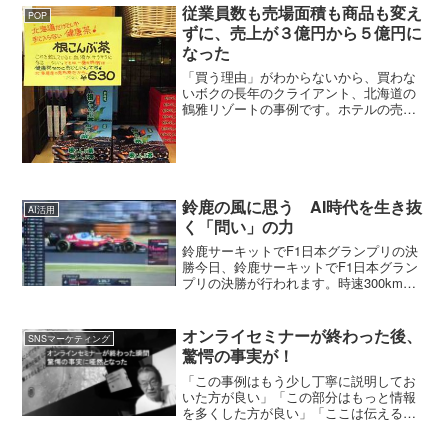
従業員数も売場面積も商品も変え
POP
ずに、売上が３億円から５億円に
なった
「買う理由」がわからないから、買わな
いボクの長年のクライアント、北海道の
鶴雅リゾートの事例です。ホテルの売
店。よく温泉ホテルとか観光ホテルにお
土産物屋さんがありますよね。その売店
の売り上げを伸ばした方法。売上をもっ
と上げたいと相談された時、...
鈴鹿の風に思う AI時代を生き抜
AI活用
く「問い」の力
鈴鹿サーキットでF1日本グランプリの決
勝今日、鈴鹿サーキットでF1日本グラン
プリの決勝が行われます。時速300kmを
超える極限の世界。そこには、膨大なデ
ータを一瞬で処理し、論理的な最適解を
導き出す、まさに「AI的な凄み」が凝縮
オンライセミナーが終わった後、
SNSマーケティング
されています。...
驚愕の事実が！
「この事例はもう少し丁寧に説明してお
いた方が良い」「この部分はもっと情報
を多くした方が良い」「ここは伝える順
番を逆にしたほうがいい」「必要のない
情報は削除する」そんな風に1時間くらい