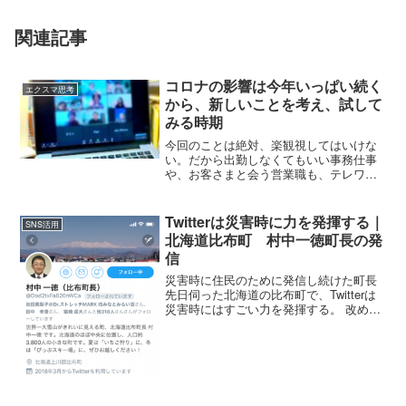
関連記事
コロナの影響は今年いっぱい続く
エクスマ思考
から、新しいことを考え、試して
みる時期
今回のことは絶対、楽観視してはいけな
い。だから出勤しなくてもいい事務仕事
や、お客さまと会う営業職も、テレワー
クできるところはするべきです。外出は
本当に避ける。でも、心はいつも明る
く、穏やかになること。
Twitterは災害時に力を発揮する｜
SNS活用
北海道比布町 村中一徳町長の発
信
災害時に住民のために発信し続けた町長
先日伺った北海道の比布町で、Twitterは
災害時にはすごい力を発揮する。 改めて
そう感じました。 「エクスマでTwitterを
始めて、本当によかったです。Twitterは
災害時にとっても役立つことを実感...